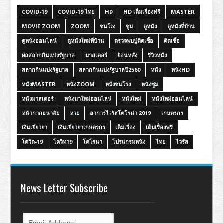
COVID-19
COVID-19 ไทย
HD
HD เต็มเรื่องฟรี
MASTER
MOVIE ZOOM
ZOOM
ชนโรง
ซูม
ดูหนัง
ดูหนังที่บ้าน
ดูหนังออนไลน์
ดูหนังใหม่ที่บ้าน
ตรวจพบปู่ติดเชื้อ
ติดเชื้อ
ผลสลากกินแบ่งรัฐบาล
มาสเตอร์
ย้อนหลัง
รีวิวหนัง
สลากกินแบ่งรัฐบาล
สลากกินแบ่งรัฐบาลปี2560
หนัง
หนังHD
หนังMASTER
หนังZOOM
หนังชนโรง
หนังซูม
หนังมาสเตอร์
หนังมาใหม่ออนไลน์
หนังใหม่
หนังใหม่ออนไลน์
หน้ากากอนามัย
หวย
อาการไวรัสโคโรน่า 2019
เกษตรกร
เงินเยียวยา
เงินเยียวยาเกษตรกร
เต็มเรื่อง
เต็มเรื่องฟรี
โควิด-19
โควิท19
โคโรนา
โปรแกรมหนัง
ไทย
ไวรัส
News Letter Subscribe