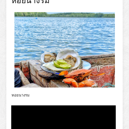
หอยนางรม
หอยนางรม