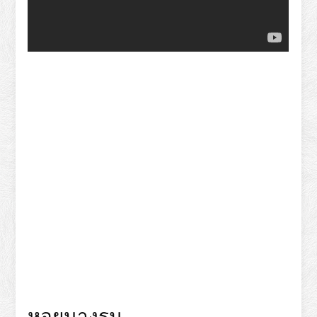
หอยนางรม