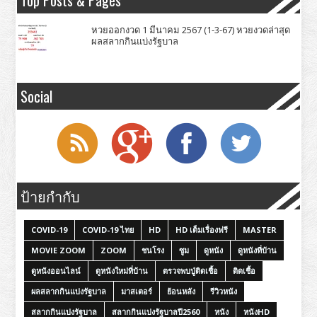
Top Posts & Pages
หวยออกงวด 1 มีนาคม 2567 (1-3-67) หวยงวดล่าสุด
ผลสลากกินแบ่งรัฐบาล
Social
ป้ายกำกับ
COVID-19
COVID-19 ไทย
HD
HD เต็มเรื่องฟรี
MASTER
MOVIE ZOOM
ZOOM
ชนโรง
ซูม
ดูหนัง
ดูหนังที่บ้าน
ดูหนังออนไลน์
ดูหนังใหม่ที่บ้าน
ตรวจพบปู่ติดเชื้อ
ติดเชื้อ
ผลสลากกินแบ่งรัฐบาล
มาสเตอร์
ย้อนหลัง
รีวิวหนัง
สลากกินแบ่งรัฐบาล
สลากกินแบ่งรัฐบาลปี2560
หนัง
หนังHD