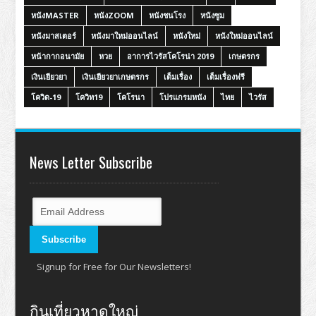
หนังMASTER
หนังZOOM
หนังชนโรง
หนังซูม
หนังมาสเตอร์
หนังมาใหม่ออนไลน์
หนังใหม่
หนังใหม่ออนไลน์
หน้ากากอนามัย
หวย
อาการไวรัสโคโรน่า 2019
เกษตรกร
เงินเยียวยา
เงินเยียวยาเกษตรกร
เต็มเรื่อง
เต็มเรื่องฟรี
โควิด-19
โควิท19
โคโรนา
โปรแกรมหนัง
ไทย
ไวรัส
News Letter Subscribe
Signup for Free for Our Newsletters!
กินเที่ยวหาดใหญ่