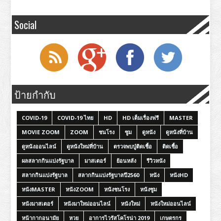
Social
ป้ายกำกับ
COVID-19
COVID-19 ไทย
HD
HD เต็มเรื่องฟรี
MASTER
MOVIE ZOOM
ZOOM
ชนโรง
ซูม
ดูหนัง
ดูหนังที่บ้าน
ดูหนังออนไลน์
ดูหนังใหม่ที่บ้าน
ตรวจพบปู่ติดเชื้อ
ติดเชื้อ
ผลสลากกินแบ่งรัฐบาล
มาสเตอร์
ย้อนหลัง
รีวิวหนัง
สลากกินแบ่งรัฐบาล
สลากกินแบ่งรัฐบาลปี2560
หนัง
หนังHD
หนังMASTER
หนังZOOM
หนังชนโรง
หนังซูม
หนังมาสเตอร์
หนังมาใหม่ออนไลน์
หนังใหม่
หนังใหม่ออนไลน์
หน้ากากอนามัย
หวย
อาการไวรัสโคโรน่า 2019
เกษตรกร