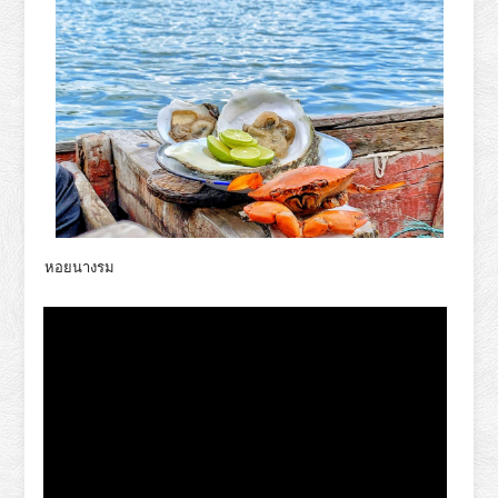
หอยนางรม