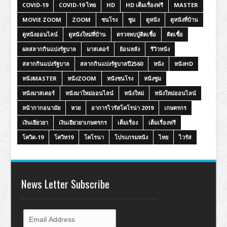
COVID-19
COVID-19 ไทย
HD
HD เต็มเรื่องฟรี
MASTER
MOVIE ZOOM
ZOOM
ชนโรง
ซูม
ดูหนัง
ดูหนังที่บ้าน
ดูหนังออนไลน์
ดูหนังใหม่ที่บ้าน
ตรวจพบปู่ติดเชื้อ
ติดเชื้อ
ผลสลากกินแบ่งรัฐบาล
มาสเตอร์
ย้อนหลัง
รีวิวหนัง
สลากกินแบ่งรัฐบาล
สลากกินแบ่งรัฐบาลปี2560
หนัง
หนังHD
หนังMASTER
หนังZOOM
หนังชนโรง
หนังซูม
หนังมาสเตอร์
หนังมาใหม่ออนไลน์
หนังใหม่
หนังใหม่ออนไลน์
หน้ากากอนามัย
หวย
อาการไวรัสโคโรน่า 2019
เกษตรกร
เงินเยียวยา
เงินเยียวยาเกษตรกร
เต็มเรื่อง
เต็มเรื่องฟรี
โควิด-19
โควิท19
โคโรนา
โปรแกรมหนัง
ไทย
ไวรัส
News Letter Subscribe