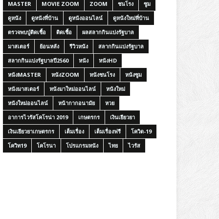
MASTER
MOVIE ZOOM
ZOOM
ชนโรง
ซูม
ดูหนัง
ดูหนังที่บ้าน
ดูหนังออนไลน์
ดูหนังใหม่ที่บ้าน
ตรวจพบปู่ติดเชื้อ
ติดเชื้อ
ผลสลากกินแบ่งรัฐบาล
มาสเตอร์
ย้อนหลัง
รีวิวหนัง
สลากกินแบ่งรัฐบาล
สลากกินแบ่งรัฐบาลปี2560
หนัง
หนังHD
หนังMASTER
หนังZOOM
หนังชนโรง
หนังซูม
หนังมาสเตอร์
หนังมาใหม่ออนไลน์
หนังใหม่
หนังใหม่ออนไลน์
หน้ากากอนามัย
หวย
อาการไวรัสโคโรน่า 2019
เกษตรกร
เงินเยียวยา
เงินเยียวยาเกษตรกร
เต็มเรื่อง
เต็มเรื่องฟรี
โควิด-19
โควิท19
โคโรนา
โปรแกรมหนัง
ไทย
ไวรัส