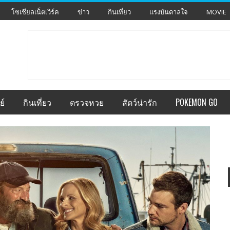
โซเชียลเน็ตเวิร์ค
ข่าว
กินเที่ยว
แรงบันดาลใจ
MOVIE
ย์
กินเที่ยว
ตรวจหวย
สัตว์น่ารัก
POKEMON GO