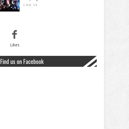
1 ส.ค. '14
Likes
Find us on Facebook