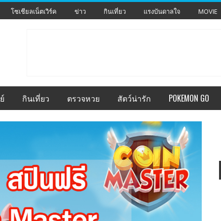
โซเชียลเน็ตเวิร์ค
ข่าว
กินเที่ยว
แรงบันดาลใจ
MOVIE
ย์
กินเที่ยว
ตรวจหวย
สัตว์น่ารัก
POKEMON GO