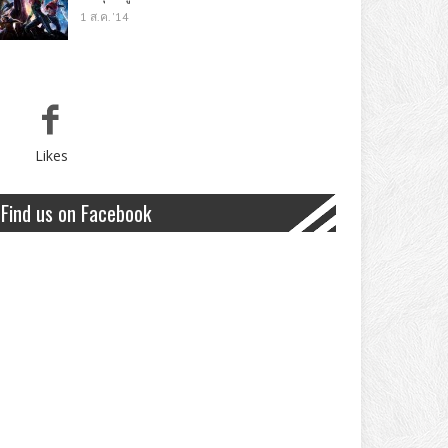
1 ส.ค. '14
Likes
Find us on Facebook