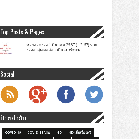
Top Posts & Pages
หวยออกงวด 1 มีนาคม 2567 (1-3-67) หวย
งวดล่าสุด ผลสลากกินแบ่งรัฐบาล
Social
ป้ายกำกับ
COVID-19
COVID-19 ไทย
HD
HD เต็มเรื่องฟรี