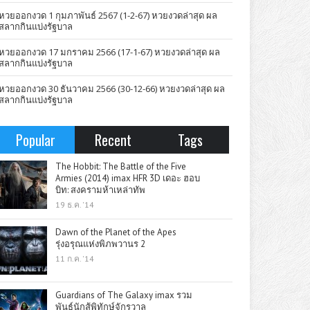
หวยออกงวด 1 กุมภาพันธ์ 2567 (1-2-67) หวยงวดล่าสุด ผล
สลากกินแบ่งรัฐบาล
หวยออกงวด 17 มกราคม 2566 (17-1-67) หวยงวดล่าสุด ผล
สลากกินแบ่งรัฐบาล
หวยออกงวด 30 ธันวาคม 2566 (30-12-66) หวยงวดล่าสุด ผล
สลากกินแบ่งรัฐบาล
Popular
Recent
Tags
The Hobbit: The Battle of the Five
Armies (2014) imax HFR 3D เดอะ ฮอบ
บิท: สงครามห้าเหล่าทัพ
19 ธ.ค. '14
Dawn of the Planet of the Apes
รุ่งอรุณแห่งพิภพวานร 2
11 ก.ค. '14
Guardians of The Galaxy imax รวม
พันธุ์นักสู้พิทักษ์จักรวาล