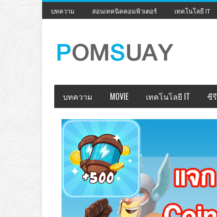
บทความ
สอนเทคนิคคอมพิวเตอร์
เทคโนโลยี IT
บทความ
MOVIE
เทคโนโลยี IT
ซีรี