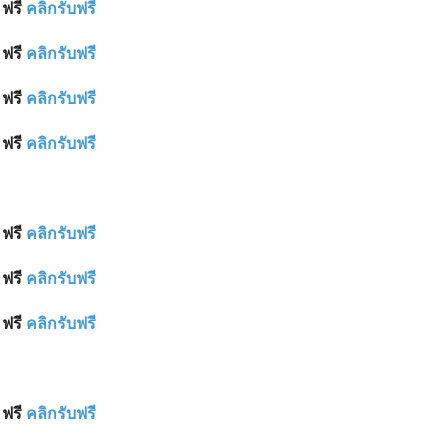
ฟรี
คลิกรับฟรี
ฟรี
คลิกรับฟรี
ฟรี
คลิกรับฟรี
ฟรี
คลิกรับฟรี
ฟรี
คลิกรับฟรี
ฟรี
คลิกรับฟรี
ฟรี
คลิกรับฟรี
ฟรี
คลิกรับฟรี