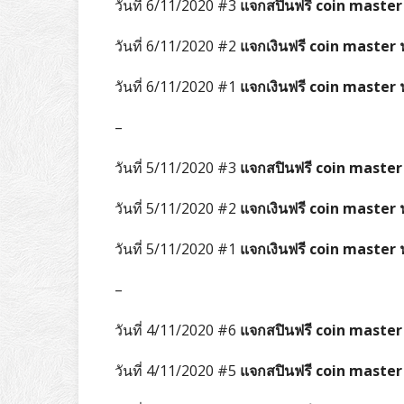
วันที่ 6/11/2020 #3
แจกสปินฟรี coin master 
วันที่ 6/11/2020 #2
แจกเงินฟรี coin master ฟ
วันที่ 6/11/2020 #1
แจกเงินฟรี coin master ฟ
–
วันที่ 5/11/2020 #3
แจกสปินฟรี coin master 
วันที่ 5/11/2020 #2
แจกเงินฟรี coin master ฟ
วันที่ 5/11/2020 #1
แจกเงินฟรี coin master ฟ
–
วันที่ 4/11/2020 #6
แจกสปินฟรี coin master 
วันที่ 4/11/2020 #5
แจกสปินฟรี coin master 