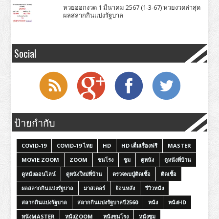
หวยออกงวด 1 มีนาคม 2567 (1-3-67) หวยงวดล่าสุด
ผลสลากกินแบ่งรัฐบาล
Social
ป้ายกำกับ
COVID-19
COVID-19 ไทย
HD
HD เต็มเรื่องฟรี
MASTER
MOVIE ZOOM
ZOOM
ชนโรง
ซูม
ดูหนัง
ดูหนังที่บ้าน
ดูหนังออนไลน์
ดูหนังใหม่ที่บ้าน
ตรวจพบปู่ติดเชื้อ
ติดเชื้อ
ผลสลากกินแบ่งรัฐบาล
มาสเตอร์
ย้อนหลัง
รีวิวหนัง
สลากกินแบ่งรัฐบาล
สลากกินแบ่งรัฐบาลปี2560
หนัง
หนังHD
หนังMASTER
หนังZOOM
หนังชนโรง
หนังซูม