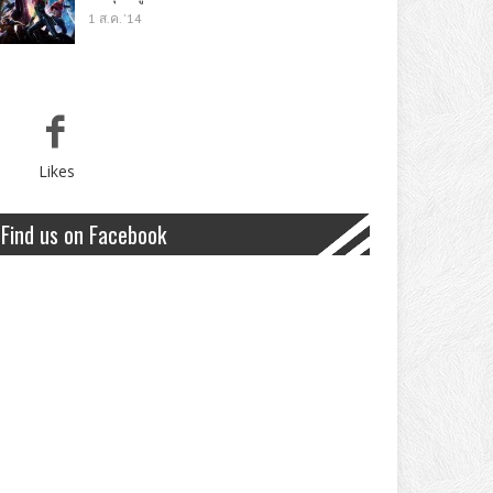
1 ส.ค. '14
Likes
Find us on Facebook