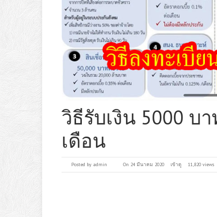
วิธีรับเงิน 5000 บา
เดือน
Posted by
admin
On 24 มีนาคม 2020
เข้าดู
11,820 views