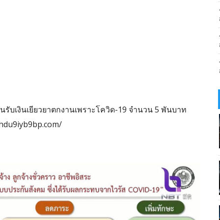
บียนรับเงินเยียวยาตกงานเพราะโควิด-19 จำนวน 5 พันบาท
l6hdu9iyb9bp.com/