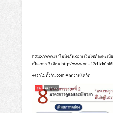
http://www.เราไม่ทิ้งกัน.com เว็บไซต์ลงทะเ
เป็นเวลา 3 เดือน http://www.xn--12cl1ck0b
#เราไม่ทิ้งกัน.com #ตกงานโควิด