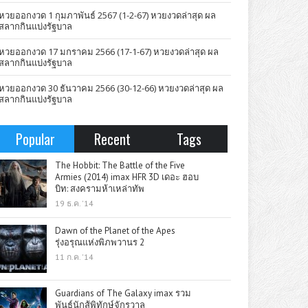
หวยออกงวด 1 กุมภาพันธ์ 2567 (1-2-67) หวยงวดล่าสุด ผล
สลากกินแบ่งรัฐบาล
หวยออกงวด 17 มกราคม 2566 (17-1-67) หวยงวดล่าสุด ผล
สลากกินแบ่งรัฐบาล
หวยออกงวด 30 ธันวาคม 2566 (30-12-66) หวยงวดล่าสุด ผล
สลากกินแบ่งรัฐบาล
Popular
Recent
Tags
The Hobbit: The Battle of the Five
Armies (2014) imax HFR 3D เดอะ ฮอบ
บิท: สงครามห้าเหล่าทัพ
19 ธ.ค. '14
Dawn of the Planet of the Apes
รุ่งอรุณแห่งพิภพวานร 2
11 ก.ค. '14
Guardians of The Galaxy imax รวม
พันธุ์นักสู้พิทักษ์จักรวาล