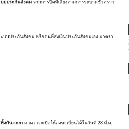
นระบบประกันสังคม
จากการปิดที่เสี่ยงตามการระบาดชั่วคราว
ในระบบประกันสังคม หรือคนที่ส่งเงินประกันสังคมเอง มาตรา
ทิ้งกัน.com
คาดว่าจะเปิดให้ลงทะเบียนได้ในวันที่ 28 มี.ค.