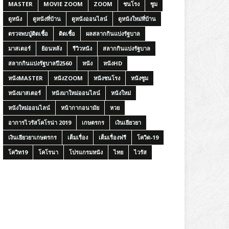
MASTER
MOVIE ZOOM
ZOOM
ชนโรง
ซูม
ดูหนัง
ดูหนังที่บ้าน
ดูหนังออนไลน์
ดูหนังใหม่ที่บ้าน
ตรวจพบปู่ติดเชื้อ
ติดเชื้อ
ผลสลากกินแบ่งรัฐบาล
มาสเตอร์
ย้อนหลัง
รีวิวหนัง
สลากกินแบ่งรัฐบาล
สลากกินแบ่งรัฐบาลปี2560
หนัง
หนังHD
หนังMASTER
หนังZOOM
หนังชนโรง
หนังซูม
หนังมาสเตอร์
หนังมาใหม่ออนไลน์
หนังใหม่
หนังใหม่ออนไลน์
หน้ากากอนามัย
หวย
อาการไวรัสโคโรน่า 2019
เกษตรกร
เงินเยียวยา
เงินเยียวยาเกษตรกร
เต็มเรื่อง
เต็มเรื่องฟรี
โควิด-19
โควิท19
โคโรนา
โปรแกรมหนัง
ไทย
ไวรัส