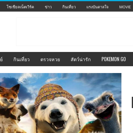
โซเชียลเน็ตเวิร์ค
ข่าว
กินเที่ยว
แรงบันดาลใจ
MOVIE
ย์
กินเที่ยว
ตรวจหวย
สัตว์น่ารัก
POKEMON GO