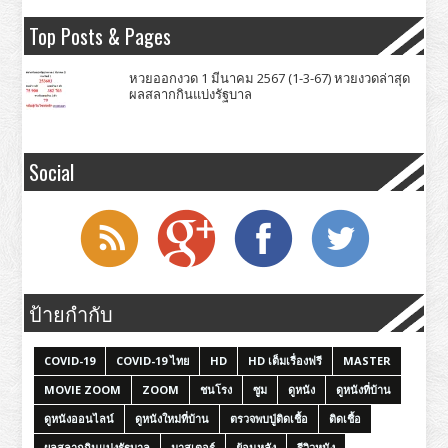
Top Posts & Pages
หวยออกงวด 1 มีนาคม 2567 (1-3-67) หวยงวดล่าสุด
ผลสลากกินแบ่งรัฐบาล
Social
ป้ายกำกับ
COVID-19
COVID-19 ไทย
HD
HD เต็มเรื่องฟรี
MASTER
MOVIE ZOOM
ZOOM
ชนโรง
ซูม
ดูหนัง
ดูหนังที่บ้าน
ดูหนังออนไลน์
ดูหนังใหม่ที่บ้าน
ตรวจพบปู่ติดเชื้อ
ติดเชื้อ
ผลสลากกินแบ่งรัฐบาล
มาสเตอร์
ย้อนหลัง
รีวิวหนัง