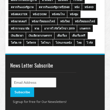
สลากกินแบ่งรัฐบาล
สลากกินแบ่งรัฐบาลปี2560
หนัง
หนังHD
หนังMASTER
หนังZOOM
หนังชนโรง
หนังซูม
หนังมาสเตอร์
หนังมาใหม่ออนไลน์
หนังใหม่
หนังใหม่ออนไลน์
หน้ากากอนามัย
หวย
อาการไวรัสโคโรน่า 2019
เกษตรกร
เงินเยียวยา
เงินเยียวยาเกษตรกร
เต็มเรื่อง
เต็มเรื่องฟรี
โควิด-19
โควิท19
โคโรนา
โปรแกรมหนัง
ไทย
ไวรัส
News Letter Subscribe
Signup for Free for Our Newsletters!