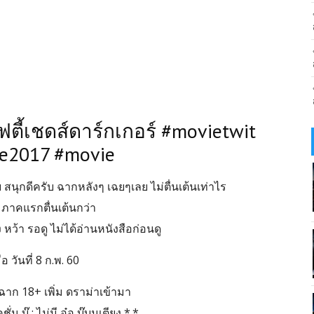
ฟตี้เชดส์ดาร์กเกอร์ #movietwit
e2017 #movie
สนุกดีครับ ฉากหลังๆ เฉยๆเลย ไม่ตื่นเต้นเท่าไร
่า ภาคแรกตื่นเต้นกว่า
หว้า รอดู ไม่ได้อ่านหนังสือก่อนดู
ื่อ วันที่ 8 ก.พ. 60
ต้นฉาก 18+ เพิ่ม ดราม่าเข้ามา
่น บู๊ : ไม่มี อ๋อ บู๊บนเตียง *.*