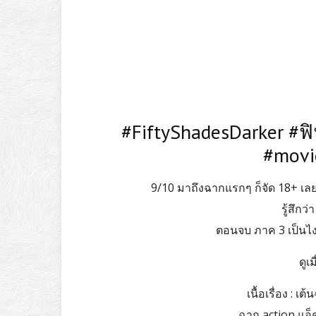
#FiftyShadesDarker #ฟิ
#movi
9/10 มาถึงฉากแรกๆ ก็จัด 18+ เลย 
รู้สึกว
ตอนจบ ภาค 3 เป็นไง 
ดูเม
เนื้อเรื่อง : เ
ฉาก action แอ็คชั