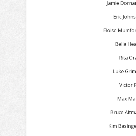
Jamie Dornan
Eric John
Eloise Mumfor
Bella Hea
Rita Or
Luke Grime
Victor 
Max Mar
Bruce Altm
Kim Basinge