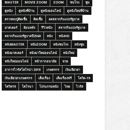
MASTER
MOVIE ZOOM
ZOOM
ชนโรง
ซูม
ดูหนัง
ดูหนังที่บ้าน
ดูหนังออนไลน์
ดูหนังใหม่ที่บ้าน
ตรวจพบปู่ติดเชื้อ
ติดเชื้อ
ผลสลากกินแบ่งรัฐบาล
มาสเตอร์
ย้อนหลัง
รีวิวหนัง
สลากกินแบ่งรัฐบาล
สลากกินแบ่งรัฐบาลปี2560
หนัง
หนังHD
หนังMASTER
หนังZOOM
หนังชนโรง
หนังซูม
หนังมาสเตอร์
หนังมาใหม่ออนไลน์
หนังใหม่
หนังใหม่ออนไลน์
หน้ากากอนามัย
หวย
อาการไวรัสโคโรน่า 2019
เกษตรกร
เงินเยียวยา
เงินเยียวยาเกษตรกร
เต็มเรื่อง
เต็มเรื่องฟรี
โควิด-19
โควิท19
โคโรนา
โปรแกรมหนัง
ไทย
ไวรัส