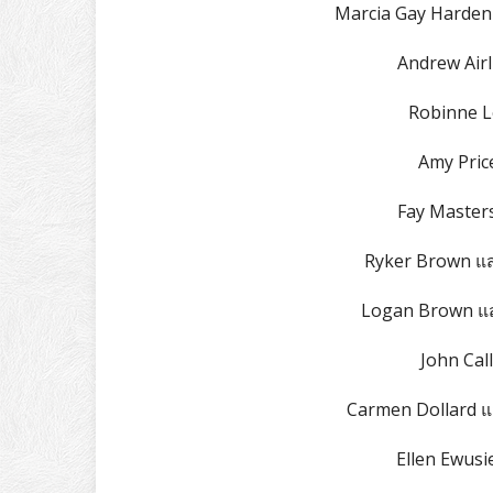
Marcia Gay Harden 
Andrew Airl
Robinne L
Amy Price
Fay Master
Ryker Brown แส
Logan Brown แสด
John Cal
Carmen Dollard แ
Ellen Ewusi