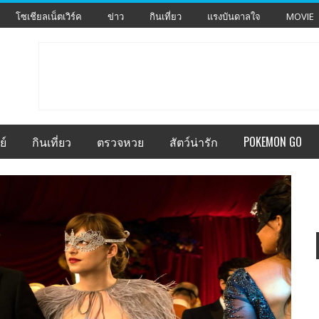
โซเชียลเน็ตเวิร์ค
ข่าว
กินเที่ยว
แรงบันดาลใจ
MOVIE
ย์
กินเที่ยว
ตรวจหวย
สัตว์น่ารัก
POKEMON GO