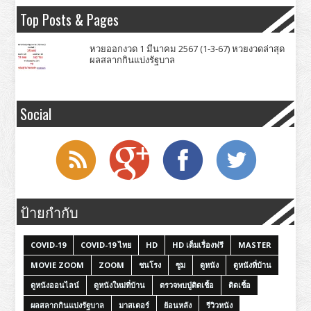
Top Posts & Pages
หวยออกงวด 1 มีนาคม 2567 (1-3-67) หวยงวดล่าสุด
ผลสลากกินแบ่งรัฐบาล
Social
ป้ายกำกับ
COVID-19
COVID-19 ไทย
HD
HD เต็มเรื่องฟรี
MASTER
MOVIE ZOOM
ZOOM
ชนโรง
ซูม
ดูหนัง
ดูหนังที่บ้าน
ดูหนังออนไลน์
ดูหนังใหม่ที่บ้าน
ตรวจพบปู่ติดเชื้อ
ติดเชื้อ
ผลสลากกินแบ่งรัฐบาล
มาสเตอร์
ย้อนหลัง
รีวิวหนัง