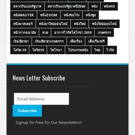
สลากกินแบ่งรัฐบาล
สลากกินแบ่งรัฐบาลปี2560
หนัง
หนังHD
หนังMASTER
หนังZOOM
หนังชนโรง
หนังซูม
หนังมาสเตอร์
หนังมาใหม่ออนไลน์
หนังใหม่
หนังใหม่ออนไลน์
หน้ากากอนามัย
หวย
อาการไวรัสโคโรน่า 2019
เกษตรกร
เงินเยียวยา
เงินเยียวยาเกษตรกร
เต็มเรื่อง
เต็มเรื่องฟรี
โควิด-19
โควิท19
โคโรนา
โปรแกรมหนัง
ไทย
ไวรัส
News Letter Subscribe
Signup for Free for Our Newsletters!