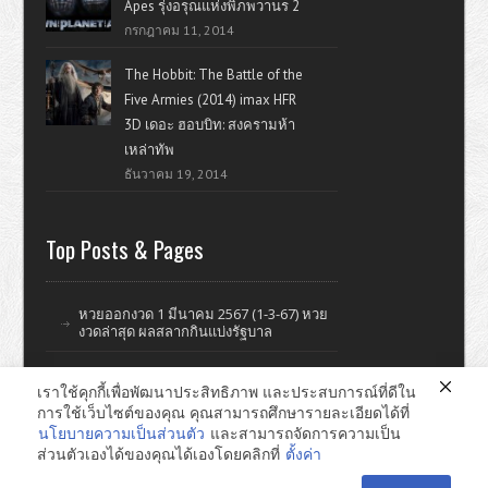
Apes รุ่งอรุณแห่งพิภพวานร 2
กรกฎาคม 11, 2014
The Hobbit: The Battle of the
Five Armies (2014) imax HFR
3D เดอะ ฮอบบิท: สงครามห้า
เหล่าทัพ
ธันวาคม 19, 2014
Top Posts & Pages
หวยออกงวด 1 มีนาคม 2567 (1-3-67) หวย
งวดล่าสุด ผลสลากกินแบ่งรัฐบาล
เราใช้คุกกี้เพื่อพัฒนาประสิทธิภาพ และประสบการณ์ที่ดีใน
การใช้เว็บไซต์ของคุณ คุณสามารถศึกษารายละเอียดได้ที่
ดูหนังออนไลน์ หนังใหม่ แรงบันดาลใจ ไอที รีวิววิจารณ์หนังมั่วๆ
นโยบายความเป็นส่วนตัว
และสามารถจัดการความเป็น
ส่วนตัวเองได้ของคุณได้เองโดยคลิกที่
ตั้งค่า
หาดใหญ่ ทำเว็บไซต์ © 2026