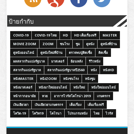
ป้ายกำกับ
COVID-19
COVID-19 ไทย
HD
HD เต็มเรื่องฟรี
MASTER
MOVIE ZOOM
ZOOM
ชนโรง
ซูม
ดูหนัง
ดูหนังที่บ้าน
ดูหนังออนไลน์
ดูหนังใหม่ที่บ้าน
ตรวจพบปู่ติดเชื้อ
ติดเชื้อ
ผลสลากกินแบ่งรัฐบาล
มาสเตอร์
ย้อนหลัง
รีวิวหนัง
สลากกินแบ่งรัฐบาล
สลากกินแบ่งรัฐบาลปี2560
หนัง
หนังHD
หนังMASTER
หนังZOOM
หนังชนโรง
หนังซูม
หนังมาสเตอร์
หนังมาใหม่ออนไลน์
หนังใหม่
หนังใหม่ออนไลน์
หน้ากากอนามัย
หวย
อาการไวรัสโคโรน่า 2019
เกษตรกร
เงินเยียวยา
เงินเยียวยาเกษตรกร
เต็มเรื่อง
เต็มเรื่องฟรี
โควิด-19
โควิท19
โคโรนา
โปรแกรมหนัง
ไทย
ไวรัส