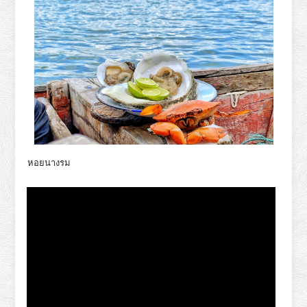
หอยนางรม