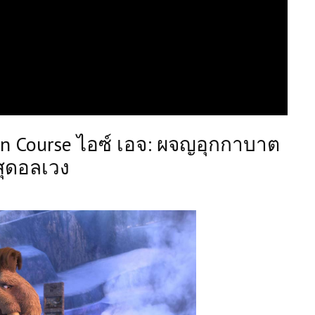
sion Course ไอซ์ เอจ: ผจญอุกกาบาต
สุดอลเวง