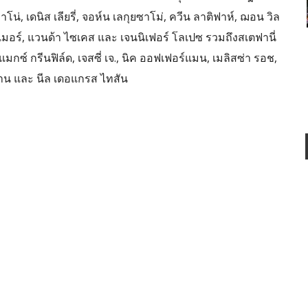
น่, เดนิส เลียรี่, จอห์น เลกุยซาโม่, ควีน ลาติฟาห์, ฌอน วิล
พัลเมอร์, แวนด้า ไซเคส และ เจนนิเฟอร์ โลเปซ รวมถึงสเตฟานี่
น, แมกซ์ กรีนฟิล์ด, เจสซี่ เจ., นิค ออฟเฟอร์แมน, เมลิสซ่า รอช,
าน และ นีล เดอแกรส ไทสัน