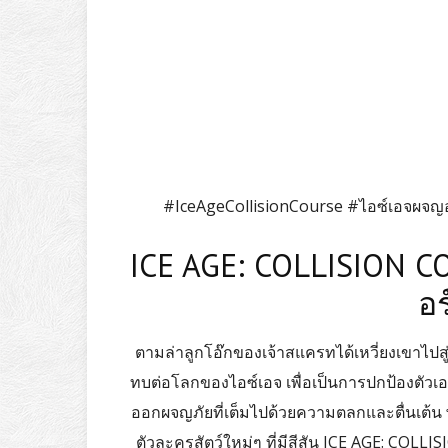
#IceAgeCollisionCourse #ไอซ์เอจผจญ
ICE AGE: COLLISION CO
อร
ตามล่าลูกโอ๊กของเจ้าสแครทได้เหวี่ยงเขาไปส
ทบต่อโลกของไอซ์เอจ เพื่อเป็นการปกป้องตัวเองทั้
ออกผจญภัยที่เต็มไปด้วยความตลกและตื่นเต้น
ตัวละครสัตว์ใหม่ๆ ที่มีสีสัน ICE AGE: CO