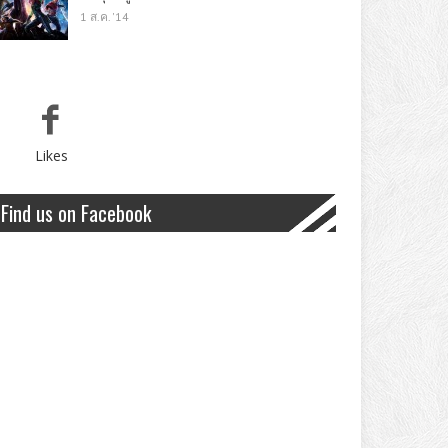
1 ส.ค. '14
Likes
Find us on Facebook