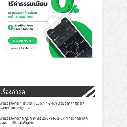
เรื่องล่าสุด
หวยออกงวด 1 มีนาคม 2567 (1-3-67) หวยงวดล่าสุด ผล
สลากกินแบ่งรัฐบาล
หวยออกงวด 16 กุมภาพันธ์ 2567 (16-2-67) หวยงวดล่าสุด
ผลสลากกินแบ่งรัฐบาล