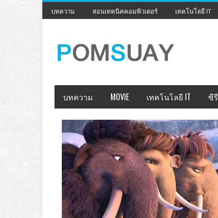
บทความ
สอนเทคนิคคอมพิวเตอร์
เทคโนโลยี IT
บทความ
MOVIE
เทคโนโลยี IT
ซีรี