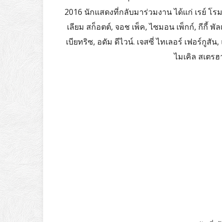
2016 นักแสดงที่กลับมาร่วมงาน ได้แก่ เรย์ โรมาโ
เลียม สก็อตต์, จอช เพ็ค, ไซมอน เพ็กก์, กีกี้ 
เบียทริซ, อดัม ดีไวน์. เจสซี่ ไทเลอร์ เฟอร์กูสั
ไมเคิล สเตรฮ