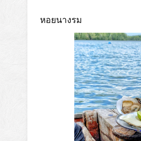
หอยนางรม