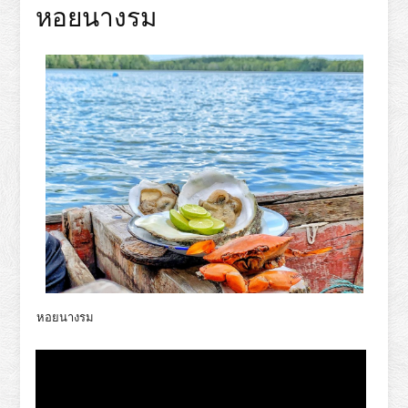
หอยนางรม
หอยนางรม