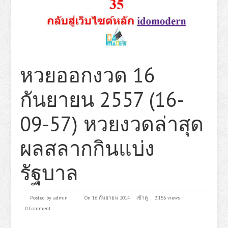
หวยออกงวด 16
กันยายน 2557 (16-
09-57) หวยงวดล่าสุด
ผลสลากกินแบ่ง
รัฐบาล
Posted by
admin
On 16 กันยายน 2014
เข้าดู
3,156 views
0 Comment