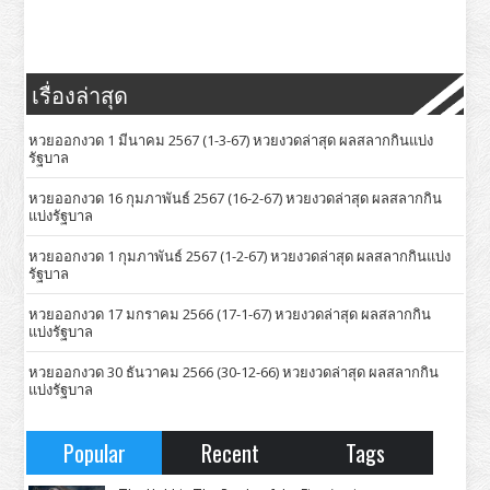
เรื่องล่าสุด
หวยออกงวด 1 มีนาคม 2567 (1-3-67) หวยงวดล่าสุด ผลสลากกินแบ่ง
รัฐบาล
หวยออกงวด 16 กุมภาพันธ์ 2567 (16-2-67) หวยงวดล่าสุด ผลสลากกิน
แบ่งรัฐบาล
หวยออกงวด 1 กุมภาพันธ์ 2567 (1-2-67) หวยงวดล่าสุด ผลสลากกินแบ่ง
รัฐบาล
หวยออกงวด 17 มกราคม 2566 (17-1-67) หวยงวดล่าสุด ผลสลากกิน
แบ่งรัฐบาล
หวยออกงวด 30 ธันวาคม 2566 (30-12-66) หวยงวดล่าสุด ผลสลากกิน
แบ่งรัฐบาล
Popular
Recent
Tags