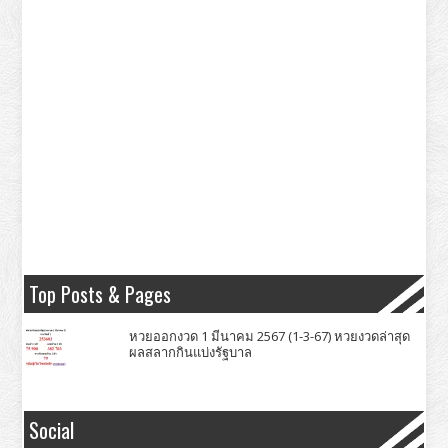
Top Posts & Pages
หวยออกงวด 1 มีนาคม 2567 (1-3-67) หวยงวดล่าสุด
ผลสลากกินแบ่งรัฐบาล
Social