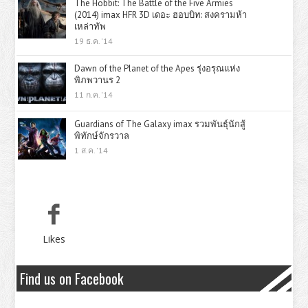
The Hobbit: The Battle of the Five Armies
(2014) imax HFR 3D เดอะ ฮอบบิท: สงครามห้า
เหล่าทัพ
19 ธ.ค. '14
Dawn of the Planet of the Apes รุ่งอรุณแห่ง
พิภพวานร 2
11 ก.ค. '14
Guardians of The Galaxy imax รวมพันธุ์นักสู้
พิทักษ์จักรวาล
1 ส.ค. '14
Likes
Find us on Facebook