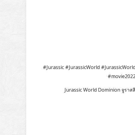
#Jurassic #JurassicWorld #JurassicWorl
#movie2022
Jurassic World Dominion จูราสส