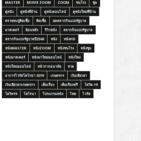
MASTER
MOVIE ZOOM
ZOOM
ชนโรง
ซูม
ดูหนัง
ดูหนังที่บ้าน
ดูหนังออนไลน์
ดูหนังใหม่ที่บ้าน
ตรวจพบปู่ติดเชื้อ
ติดเชื้อ
ผลสลากกินแบ่งรัฐบาล
มาสเตอร์
ย้อนหลัง
รีวิวหนัง
สลากกินแบ่งรัฐบาล
สลากกินแบ่งรัฐบาลปี2560
หนัง
หนังHD
หนังMASTER
หนังZOOM
หนังชนโรง
หนังซูม
หนังมาสเตอร์
หนังมาใหม่ออนไลน์
หนังใหม่
หนังใหม่ออนไลน์
หน้ากากอนามัย
หวย
อาการไวรัสโคโรน่า 2019
เกษตรกร
เงินเยียวยา
เงินเยียวยาเกษตรกร
เต็มเรื่อง
เต็มเรื่องฟรี
โควิด-19
โควิท19
โคโรนา
โปรแกรมหนัง
ไทย
ไวรัส