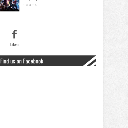
1 ส.ค. '14
Likes
Find us on Facebook