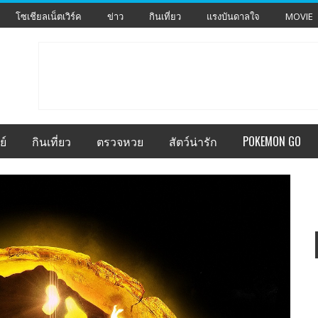
โซเชียลเน็ตเวิร์ค
ข่าว
กินเที่ยว
แรงบันดาลใจ
MOVIE
ย์
กินเที่ยว
ตรวจหวย
สัตว์น่ารัก
POKEMON GO