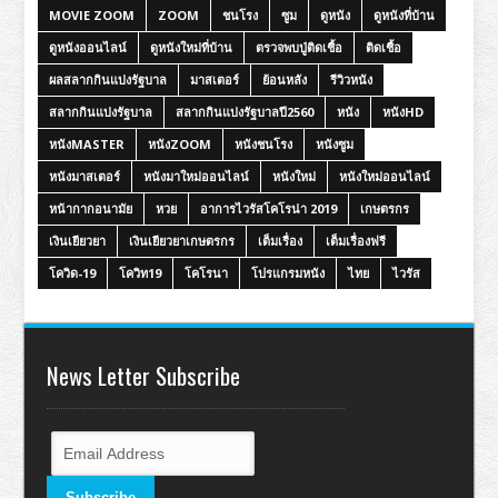
MOVIE ZOOM
ZOOM
ชนโรง
ซูม
ดูหนัง
ดูหนังที่บ้าน
ดูหนังออนไลน์
ดูหนังใหม่ที่บ้าน
ตรวจพบปู่ติดเชื้อ
ติดเชื้อ
ผลสลากกินแบ่งรัฐบาล
มาสเตอร์
ย้อนหลัง
รีวิวหนัง
สลากกินแบ่งรัฐบาล
สลากกินแบ่งรัฐบาลปี2560
หนัง
หนังHD
หนังMASTER
หนังZOOM
หนังชนโรง
หนังซูม
หนังมาสเตอร์
หนังมาใหม่ออนไลน์
หนังใหม่
หนังใหม่ออนไลน์
หน้ากากอนามัย
หวย
อาการไวรัสโคโรน่า 2019
เกษตรกร
เงินเยียวยา
เงินเยียวยาเกษตรกร
เต็มเรื่อง
เต็มเรื่องฟรี
โควิด-19
โควิท19
โคโรนา
โปรแกรมหนัง
ไทย
ไวรัส
News Letter Subscribe