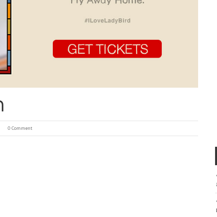
ด
0 Comment