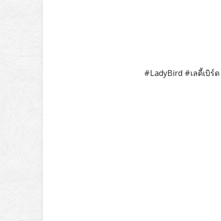
#LadyBird #เลดี้เบิ