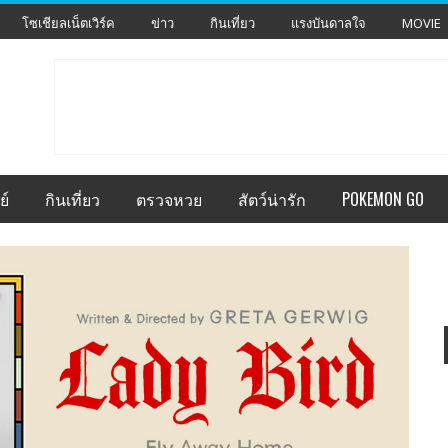
โซเชียลเน็ตเวิร์ค
ข่าว
กินเที่ยว
แรงบันดาลใจ
MOVIE
ย์
กินเที่ยว
ตรวจหวย
สัตว์น่ารัก
POKEMON GO