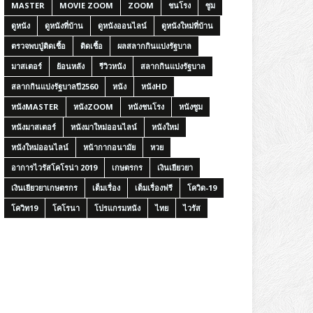
MASTER
MOVIE ZOOM
ZOOM
ชนโรง
ซูม
ดูหนัง
ดูหนังที่บ้าน
ดูหนังออนไลน์
ดูหนังใหม่ที่บ้าน
ตรวจพบปู่ติดเชื้อ
ติดเชื้อ
ผลสลากกินแบ่งรัฐบาล
มาสเตอร์
ย้อนหลัง
รีวิวหนัง
สลากกินแบ่งรัฐบาล
สลากกินแบ่งรัฐบาลปี2560
หนัง
หนังHD
หนังMASTER
หนังZOOM
หนังชนโรง
หนังซูม
หนังมาสเตอร์
หนังมาใหม่ออนไลน์
หนังใหม่
หนังใหม่ออนไลน์
หน้ากากอนามัย
หวย
อาการไวรัสโคโรน่า 2019
เกษตรกร
เงินเยียวยา
เงินเยียวยาเกษตรกร
เต็มเรื่อง
เต็มเรื่องฟรี
โควิด-19
โควิท19
โคโรนา
โปรแกรมหนัง
ไทย
ไวรัส