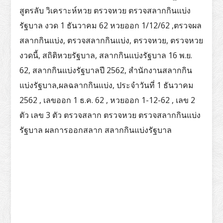
สูตรลับ วิเคราะห์หวย ตรวจหวย ตรวจสลากกินแบ่ง
รัฐบาล งวด 1 ธันวาคม 62 หวยออก 1/12/62 ,ตรวจผล
สลากกินแบ่ง, ตรวจสลากกินแบ่ง, ตรวจหวย, ตรวจหวย
งวดนี้, สถิติหวยรัฐบาล, สลากกินแบ่งรัฐบาล 16 พ.ย.
62, สลากกินแบ่งรัฐบาลปี 2562, สํานักงานสลากกิน
แบ่งรัฐบาล,ผลฉลากกินแบ่ง, ประจำวันที่ 1 ธันวาคม
2562 , เลขออก 1 ธ.ค. 62 , หวยออก 1-12-62 , เลข 2
ตัว เลข 3 ตัว ตรวจสลาก ตรวจหวย ตรวจสลากกินแบ่ง
รัฐบาล ผลการออกสลาก สลากกินแบ่งรัฐบาล