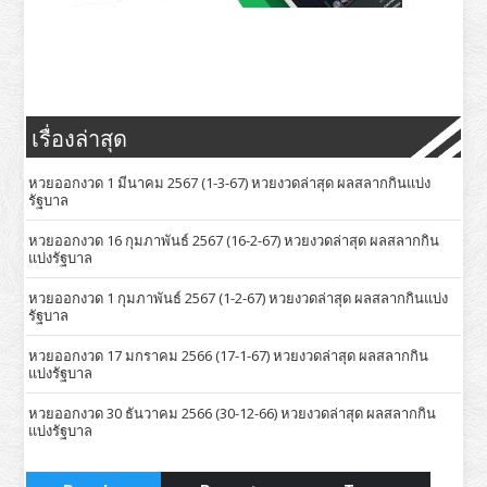
เรื่องล่าสุด
หวยออกงวด 1 มีนาคม 2567 (1-3-67) หวยงวดล่าสุด ผลสลากกินแบ่ง
รัฐบาล
หวยออกงวด 16 กุมภาพันธ์ 2567 (16-2-67) หวยงวดล่าสุด ผลสลากกิน
แบ่งรัฐบาล
หวยออกงวด 1 กุมภาพันธ์ 2567 (1-2-67) หวยงวดล่าสุด ผลสลากกินแบ่ง
รัฐบาล
หวยออกงวด 17 มกราคม 2566 (17-1-67) หวยงวดล่าสุด ผลสลากกิน
แบ่งรัฐบาล
หวยออกงวด 30 ธันวาคม 2566 (30-12-66) หวยงวดล่าสุด ผลสลากกิน
แบ่งรัฐบาล