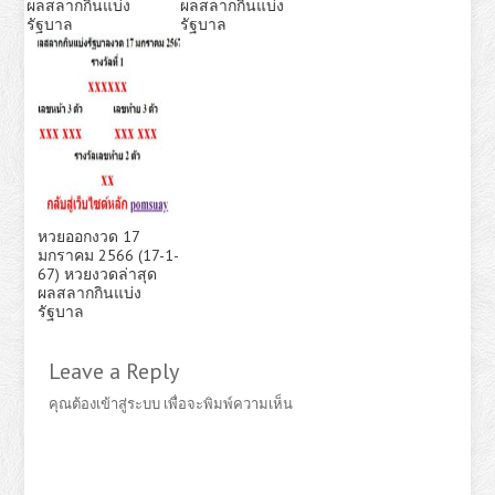
ผลสลากกินแบ่ง
ผลสลากกินแบ่ง
รัฐบาล
รัฐบาล
หวยออกงวด 17
มกราคม 2566 (17-1-
67) หวยงวดล่าสุด
ผลสลากกินแบ่ง
รัฐบาล
Leave a Reply
คุณต้อง
เข้าสู่ระบบ
เพื่อจะพิมพ์ความเห็น