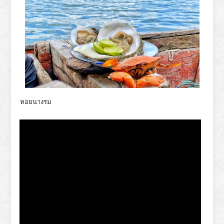
หอยนางรม