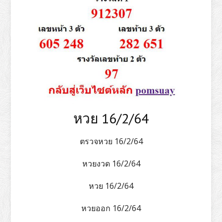
หวย 16/2/64
ตรวจหวย 16/2/64
หวยงวด 16/2/64
หวย 16/2/64
หวยออก 16/2/64