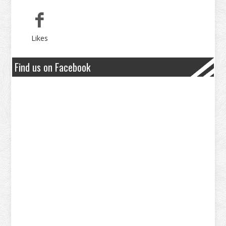
Likes
Find us on Facebook