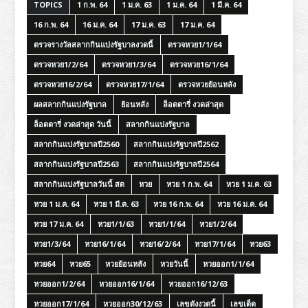
TOPICS
1 ก.พ. 64
1 ม.ค. 63
1 ม.ค. 64
1 มี.ค. 64
16 ก.พ. 64
16 ม.ค. 64
17 ม.ค. 63
17 ม.ค. 64
ตรวจรางวัลสลากกินแบ่งรัฐบาลงวดนี้
ตรวจหวย1/1/64
ตรวจหวย1/2/64
ตรวจหวย1/3/64
ตรวจหวย16/1/64
ตรวจหวย16/2/64
ตรวจหวย17/1/64
ตรวจหวยย้อนหลัง
ผลสลากกินแบ่งรัฐบาล
ย้อนหลัง
ล็อตตารี่ งวดล่าสุด
ล็อตตารี่ งวดล่าสุด วันนี้
สลากกินแบ่งรัฐบาล
สลากกินแบ่งรัฐบาลปี2560
สลากกินแบ่งรัฐบาลปี2562
สลากกินแบ่งรัฐบาลปี2563
สลากกินแบ่งรัฐบาลปี2564
สลากกินแบ่งรัฐบาลวันนี้ สด
หวย
หวย 1 ก.พ. 64
หวย 1 ม.ค. 63
หวย 1 ม.ค. 64
หวย 1 มี.ค. 63
หวย 16 ก.พ. 64
หวย 16 ม.ค. 64
หวย 17 ม.ค. 64
หวย1/1/63
หวย1/1/64
หวย1/2/64
หวย1/3/64
หวย16/1/64
หวย16/2/64
หวย17/1/64
หวย63
หวย64
หวย65
หวยย้อนหลัง
หวยวันนี้
หวยออก1/1/64
หวยออก1/2/64
หวยออก16/1/64
หวยออก16/12/63
หวยออก17/1/64
หวยออก30/12/63
เลขดังงวดนี้
เลขเด็ด