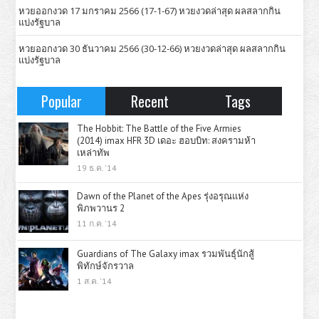
หวยออกงวด 17 มกราคม 2566 (17-1-67) หวยงวดล่าสุด ผลสลากกิน
แบ่งรัฐบาล
หวยออกงวด 30 ธันวาคม 2566 (30-12-66) หวยงวดล่าสุด ผลสลากกิน
แบ่งรัฐบาล
Popular
Recent
Tags
The Hobbit: The Battle of the Five Armies
(2014) imax HFR 3D เดอะ ฮอบบิท: สงครามห้า
เหล่าทัพ
19 ธ.ค. '14
Dawn of the Planet of the Apes รุ่งอรุณแห่ง
พิภพวานร 2
11 ก.ค. '14
Guardians of The Galaxy imax รวมพันธุ์นักสู้
พิทักษ์จักรวาล
1 ส.ค. '14