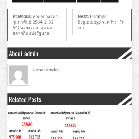
Previous:
หวยออกงวด 1
Next:
Endings
กุมภาพันธ์ 2564 (1-02-
Beginnings ระหว่าง…รัก
64) หวยงวดล่าสุด ผล
เรา
สลากกินแบ่งรัฐบาล
About admin
Author Articles
Related Posts