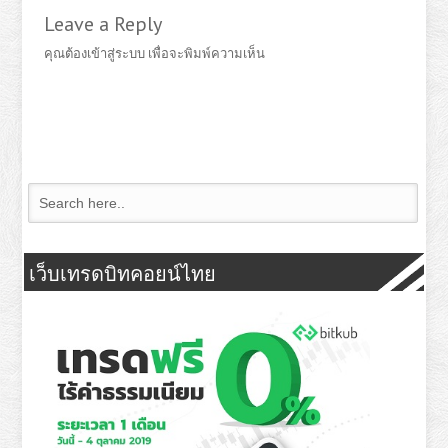
Leave a Reply
คุณต้อง
เข้าสู่ระบบ
เพื่อจะพิมพ์ความเห็น
เว็บเทรดบิทคอยน์ไทย