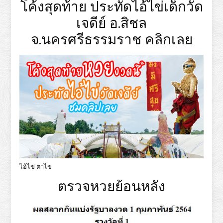
โค้งสุดท้าย ประทัดไอ้ไข่เด็กวัด
เจดีย์ อ.สิชล
จ.นครศรีธรรมราช คลิกเลย
ไอ้ไข่ ตาไข่
ตรวจหวยย้อนหลัง