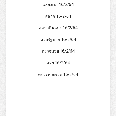
ผลสลาก 16/2/64
สลาก 16/2/64
สลากกินแบ่ง 16/2/64
หวยรัฐบาล 16/2/64
ตรวจหวย 16/2/64
หวย 16/2/64
ตรวจหวยงวด 16/2/64