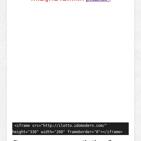
 <iframe src="http://ilotto.idomodern.com/" 
height="330" width="260" frameborder="0"></iframe>