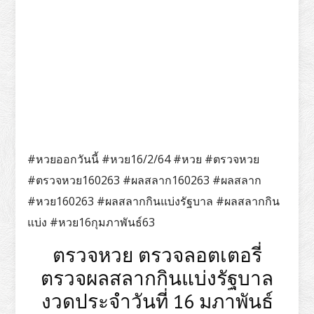
#หวยออกวันนี้ #หวย16/2/64 #หวย #ตรวจหวย
#ตรวจหวย160263 #ผลสลาก160263 #ผลสลาก
#หวย160263 #ผลสลากกินแบ่งรัฐบาล #ผลสลากกิน
แบ่ง #หวย16กุมภาพันธ์63
ตรวจหวย ตรวจลอตเตอรี่
ตรวจผลสลากกินแบ่งรัฐบาล
งวดประจำวันที่ 16 มภาพันธ์