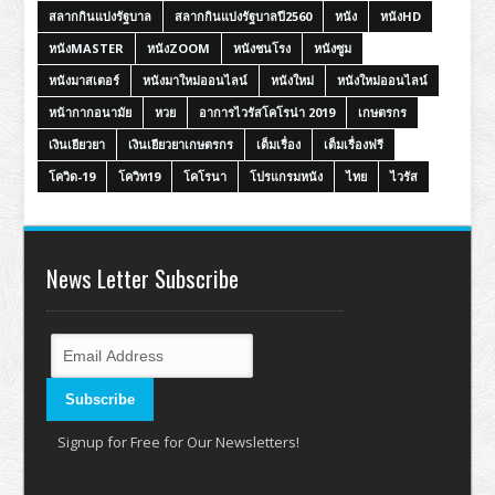
สลากกินแบ่งรัฐบาล
สลากกินแบ่งรัฐบาลปี2560
หนัง
หนังHD
หนังMASTER
หนังZOOM
หนังชนโรง
หนังซูม
หนังมาสเตอร์
หนังมาใหม่ออนไลน์
หนังใหม่
หนังใหม่ออนไลน์
หน้ากากอนามัย
หวย
อาการไวรัสโคโรน่า 2019
เกษตรกร
เงินเยียวยา
เงินเยียวยาเกษตรกร
เต็มเรื่อง
เต็มเรื่องฟรี
โควิด-19
โควิท19
โคโรนา
โปรแกรมหนัง
ไทย
ไวรัส
News Letter Subscribe
Signup for Free for Our Newsletters!