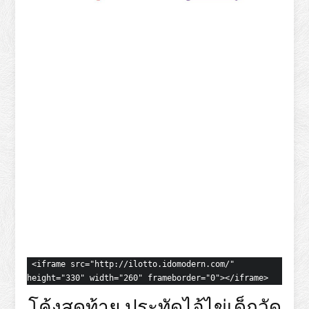
 <iframe src="http://ilotto.idomodern.com/" 
height="330" width="260" frameborder="0"></iframe>
โค้งสุดท้าย ประทัดไอ้ไข่เด็กวัด