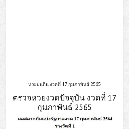
หวยบนดิน งวดที่ 17 กุมภาพันธ์ 2565
ตรวจหวยงวดปัจจุบัน งวดที่ 17
กุมภาพันธ์ 2565