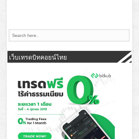
เว็บเทรดบิทคอยน์ไทย