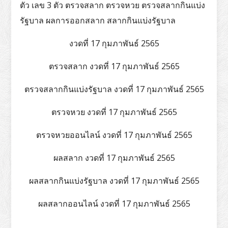
ตัว เลข 3 ตัว ตรวจสลาก ตรวจหวย ตรวจสลากกินแบ่ง
รัฐบาล ผลการออกสลาก สลากกินแบ่งรัฐบาล
งวดที่ 17 กุมภาพันธ์ 2565
ตรวจสลาก งวดที่ 17 กุมภาพันธ์ 2565
ตรวจสลากกินแบ่งรัฐบาล งวดที่ 17 กุมภาพันธ์ 2565
ตรวจหวย งวดที่ 17 กุมภาพันธ์ 2565
ตรวจหวยออนไลน์ งวดที่ 17 กุมภาพันธ์ 2565
ผลสลาก งวดที่ 17 กุมภาพันธ์ 2565
ผลสลากกินแบ่งรัฐบาล งวดที่ 17 กุมภาพันธ์ 2565
ผลสลากออนไลน์ งวดที่ 17 กุมภาพันธ์ 2565