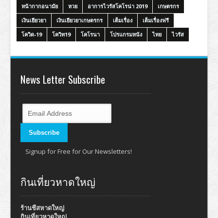
หน้ากากอนามัย
หวย
อาการไวรัสโคโรน่า 2019
เกษตรกร
เงินเยียวยา
เงินเยียวยาเกษตรกร
เต็มเรื่อง
เต็มเรื่องฟรี
โควิด-19
โควิท19
โคโรนา
โปรแกรมหนัง
ไทย
ไวรัส
News Letter Subscribe
Signup for Free for Our Newsletters!
กินเที่ยวหาดใหญ่
ร้านชีสหาดใหญ่
กินเที่ยวหาดใหญ่