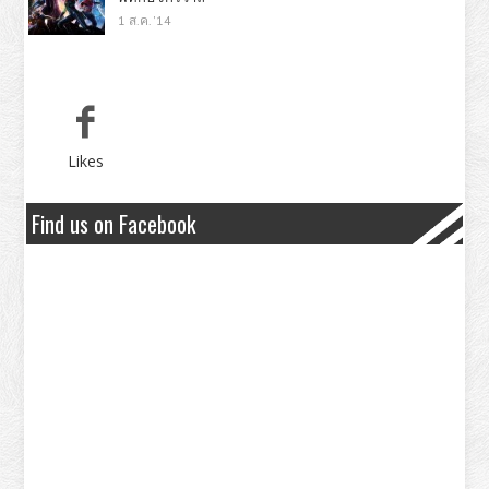
1 ส.ค. '14
Likes
Find us on Facebook