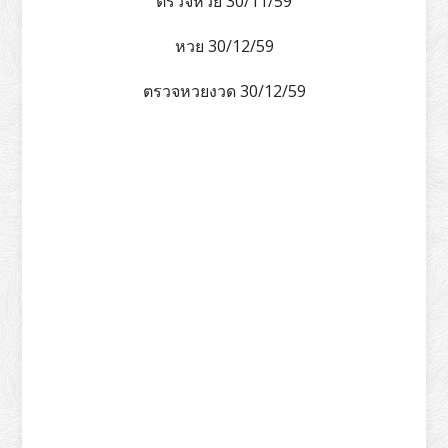
ตรวจหวย 30/11/59
หวย 30/12/59
ตรวจหวยงวด 30/12/59