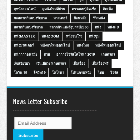
ดูหนังออนไลน์
ดูหนังใหม่ที่บ้าน
ตรวจพบปู่ติดเชื้อ
ติดเชื้อ
ผลสลากกินแบ่งรัฐบาล
มาสเตอร์
ย้อนหลัง
รีวิวหนัง
สลากกินแบ่งรัฐบาล
สลากกินแบ่งรัฐบาลปี2560
หนัง
หนังHD
หนังMASTER
หนังZOOM
หนังชนโรง
หนังซูม
หนังมาสเตอร์
หนังมาใหม่ออนไลน์
หนังใหม่
หนังใหม่ออนไลน์
หน้ากากอนามัย
หวย
อาการไวรัสโคโรน่า 2019
เกษตรกร
เงินเยียวยา
เงินเยียวยาเกษตรกร
เต็มเรื่อง
เต็มเรื่องฟรี
โควิด-19
โควิท19
โคโรนา
โปรแกรมหนัง
ไทย
ไวรัส
News Letter Subscribe