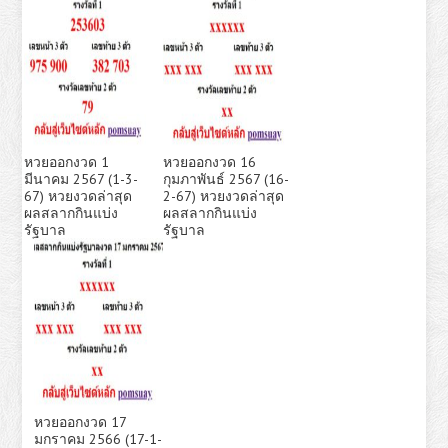
หวยออกงวด 1
หวยออกงวด 16
มีนาคม 2567 (1-3-
กุมภาพันธ์ 2567 (16-
67) หวยงวดล่าสุด
2-67) หวยงวดล่าสุด
ผลสลากกินแบ่ง
ผลสลากกินแบ่ง
รัฐบาล
รัฐบาล
หวยออกงวด 17
มกราคม 2566 (17-1-