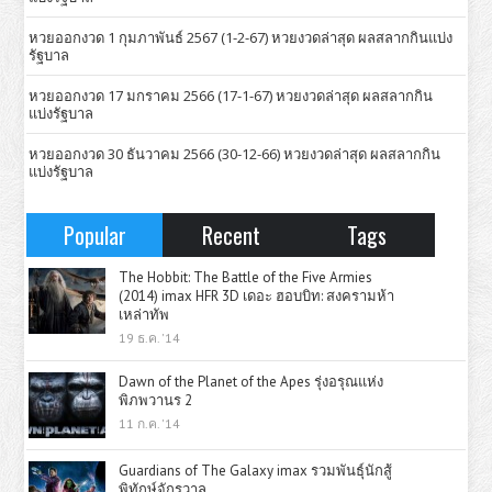
หวยออกงวด 1 กุมภาพันธ์ 2567 (1-2-67) หวยงวดล่าสุด ผลสลากกินแบ่ง
รัฐบาล
หวยออกงวด 17 มกราคม 2566 (17-1-67) หวยงวดล่าสุด ผลสลากกิน
แบ่งรัฐบาล
หวยออกงวด 30 ธันวาคม 2566 (30-12-66) หวยงวดล่าสุด ผลสลากกิน
แบ่งรัฐบาล
Popular
Recent
Tags
The Hobbit: The Battle of the Five Armies
(2014) imax HFR 3D เดอะ ฮอบบิท: สงครามห้า
เหล่าทัพ
19 ธ.ค. '14
Dawn of the Planet of the Apes รุ่งอรุณแห่ง
พิภพวานร 2
11 ก.ค. '14
Guardians of The Galaxy imax รวมพันธุ์นักสู้
พิทักษ์จักรวาล