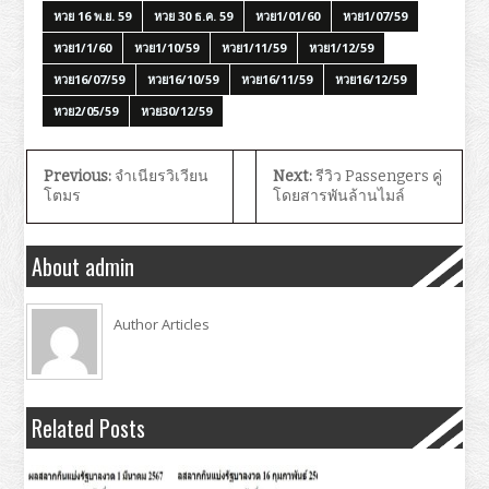
หวย 16 พ.ย. 59
หวย 30 ธ.ค. 59
หวย1/01/60
หวย1/07/59
หวย1/1/60
หวย1/10/59
หวย1/11/59
หวย1/12/59
หวย16/07/59
หวย16/10/59
หวย16/11/59
หวย16/12/59
หวย2/05/59
หวย30/12/59
Previous:
จำเนียรวิเวียน
Next:
รีวิว Passengers คู่
โตมร
โดยสารพันล้านไมล์
About admin
Author Articles
Related Posts