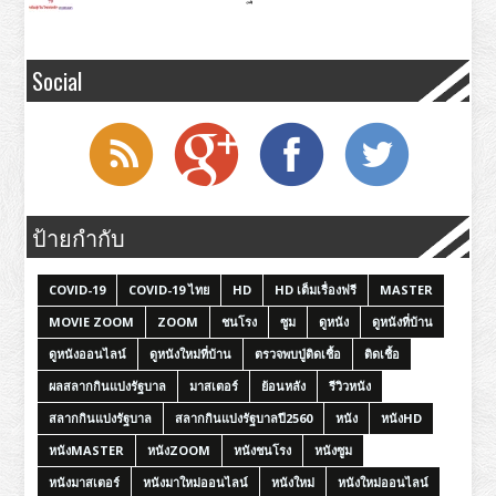
Social
ป้ายกำกับ
COVID-19
COVID-19 ไทย
HD
HD เต็มเรื่องฟรี
MASTER
MOVIE ZOOM
ZOOM
ชนโรง
ซูม
ดูหนัง
ดูหนังที่บ้าน
ดูหนังออนไลน์
ดูหนังใหม่ที่บ้าน
ตรวจพบปู่ติดเชื้อ
ติดเชื้อ
ผลสลากกินแบ่งรัฐบาล
มาสเตอร์
ย้อนหลัง
รีวิวหนัง
สลากกินแบ่งรัฐบาล
สลากกินแบ่งรัฐบาลปี2560
หนัง
หนังHD
หนังMASTER
หนังZOOM
หนังชนโรง
หนังซูม
หนังมาสเตอร์
หนังมาใหม่ออนไลน์
หนังใหม่
หนังใหม่ออนไลน์