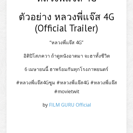
ตัวอย่าง หลวงพี่แจ๊ส 4G
(Official Trailer)
“หลวงพี่แจ๊ส 4G”
อิติปิโสภควา ถ้าดูหนังอาตมา จะฮาทั้งชีวิต
6 เมษายนนี้ ฮาพร้อมกันทุกโรงภาพยนตร์
#หลวงพี่แจ๊ส4Gซูม #หลวงพี่แจ๊ส4G #หลวงพี่แจ๊ส
#movietwit
by
FILM GURU Official