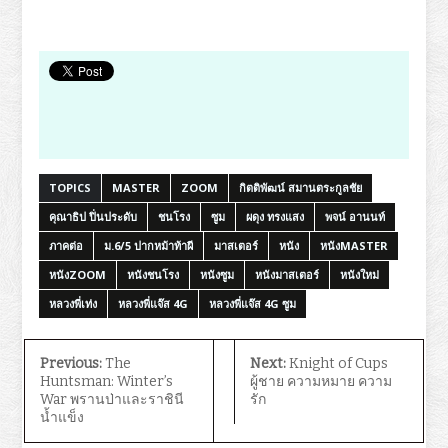
TOPICS
MASTER
ZOOM
กิตติพัฒน์ สมานตระกูลชัย
คุณาธิป ปิ่นประดับ
ชนโรง
ซูม
ผดุง ทรงแสง
พจน์ อานนท์
ภาคต่อ
ม.6/5 ปากหม้าท้าผี
มาสเตอร์
หนัง
หนังMASTER
หนังZOOM
หนังชนโรง
หนังซูม
หนังมาสเตอร์
หนังใหม่
หลวงพี่เท่ง
หลวงพี่แจ๊ส 4G
หลวงพี่แจ๊ส 4G ซูม
Previous:
The
Next:
Knight of Cups
Huntsman: Winter’s
ผู้ชาย ความหมาย ความ
War พรานป่าและราชินี
รัก
น้ำแข็ง