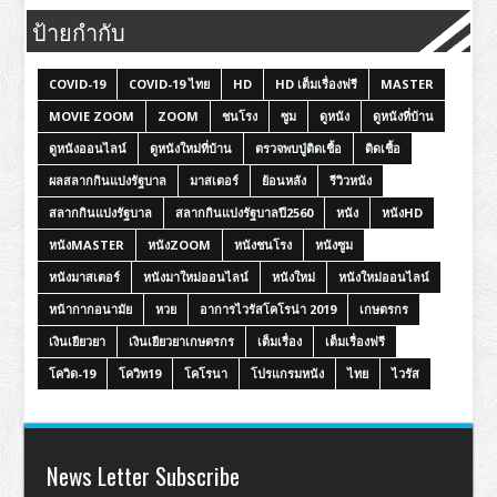
ป้ายกำกับ
COVID-19
COVID-19 ไทย
HD
HD เต็มเรื่องฟรี
MASTER
MOVIE ZOOM
ZOOM
ชนโรง
ซูม
ดูหนัง
ดูหนังที่บ้าน
ดูหนังออนไลน์
ดูหนังใหม่ที่บ้าน
ตรวจพบปู่ติดเชื้อ
ติดเชื้อ
ผลสลากกินแบ่งรัฐบาล
มาสเตอร์
ย้อนหลัง
รีวิวหนัง
สลากกินแบ่งรัฐบาล
สลากกินแบ่งรัฐบาลปี2560
หนัง
หนังHD
หนังMASTER
หนังZOOM
หนังชนโรง
หนังซูม
หนังมาสเตอร์
หนังมาใหม่ออนไลน์
หนังใหม่
หนังใหม่ออนไลน์
หน้ากากอนามัย
หวย
อาการไวรัสโคโรน่า 2019
เกษตรกร
เงินเยียวยา
เงินเยียวยาเกษตรกร
เต็มเรื่อง
เต็มเรื่องฟรี
โควิด-19
โควิท19
โคโรนา
โปรแกรมหนัง
ไทย
ไวรัส
News Letter Subscribe