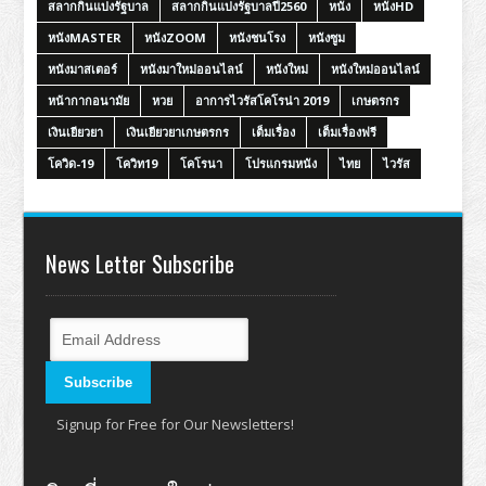
สลากกินแบ่งรัฐบาล
สลากกินแบ่งรัฐบาลปี2560
หนัง
หนังHD
หนังMASTER
หนังZOOM
หนังชนโรง
หนังซูม
หนังมาสเตอร์
หนังมาใหม่ออนไลน์
หนังใหม่
หนังใหม่ออนไลน์
หน้ากากอนามัย
หวย
อาการไวรัสโคโรน่า 2019
เกษตรกร
เงินเยียวยา
เงินเยียวยาเกษตรกร
เต็มเรื่อง
เต็มเรื่องฟรี
โควิด-19
โควิท19
โคโรนา
โปรแกรมหนัง
ไทย
ไวรัส
News Letter Subscribe
Signup for Free for Our Newsletters!