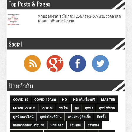
Top Posts & Pages
หวยออกงวด 1 มีนาคม 2567 (1-3-67) หวยงวดล่าสุด
ผลสลากกินแบ่งรัฐบาล
Social
ป้ายกำกับ
COVID-19
COVID-19 ไทย
HD
HD เต็มเรื่องฟรี
MASTER
MOVIE ZOOM
ZOOM
ชนโรง
ซูม
ดูหนัง
ดูหนังที่บ้าน
ดูหนังออนไลน์
ดูหนังใหม่ที่บ้าน
ตรวจพบปู่ติดเชื้อ
ติดเชื้อ
ผลสลากกินแบ่งรัฐบาล
มาสเตอร์
ย้อนหลัง
รีวิวหนัง