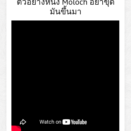
ตัวอย่างหนัง Moloch อย่าขุด
มันขึ้นมา