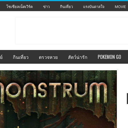
โซเชียลเน็ตเวิร์ค
ข่าว
กินเที่ยว
แรงบันดาลใจ
MOVIE
ย์
กินเที่ยว
ตรวจหวย
สัตว์น่ารัก
POKEMON GO