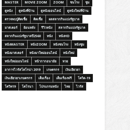
MASTER
MOVIE ZOOM
ZOOM
ชนโรง
ซูม
ดูหนัง
ดูหนังที่บ้าน
ดูหนังออนไลน์
ดูหนังใหม่ที่บ้าน
ตรวจพบปู่ติดเชื้อ
ติดเชื้อ
ผลสลากกินแบ่งรัฐบาล
มาสเตอร์
ย้อนหลัง
รีวิวหนัง
สลากกินแบ่งรัฐบาล
สลากกินแบ่งรัฐบาลปี2560
หนัง
หนังHD
หนังMASTER
หนังZOOM
หนังชนโรง
หนังซูม
หนังมาสเตอร์
หนังมาใหม่ออนไลน์
หนังใหม่
หนังใหม่ออนไลน์
หน้ากากอนามัย
หวย
อาการไวรัสโคโรน่า 2019
เกษตรกร
เงินเยียวยา
เงินเยียวยาเกษตรกร
เต็มเรื่อง
เต็มเรื่องฟรี
โควิด-19
โควิท19
โคโรนา
โปรแกรมหนัง
ไทย
ไวรัส