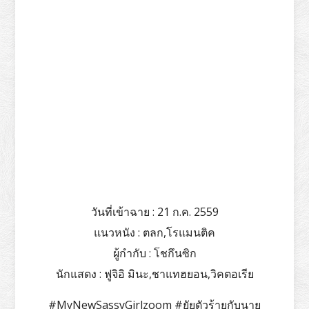
วันที่เข้าฉาย
: 21 ก.ค. 2559
แนวหนัง
: ตลก,โรแมนติค
ผู้กำกับ
: โชกึนซิก
นักแสดง
: ฟูจิอิ มินะ,ชาแทฮยอน,วิคตอเรีย
#MyNewSassyGirlzoom #ยัยตัวร้ายกับนาย