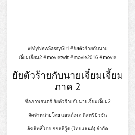
#MyNewSassyGirl #ยัยตัวร้ายกับนาย
เจี๋ยมเจี้ยม2 #movietwit #movie2016 #movie
ยัยตัวร้ายกับนายเจี๋ยมเจี้ยม
ภาค 2
ชื่อภาพยนตร์ ยัยตัวร้ายกับนายเจี๋ยมเจี้ยม2
จัดจำหน่ายโดย แฮนด์เมด ดิสทริบิวชั่น
ลิขสิทธิ์โดย ฮอลลีวู้ด (ไทยแลนด์) จำกัด