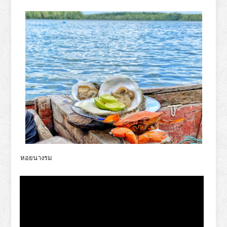
หอยนางรม