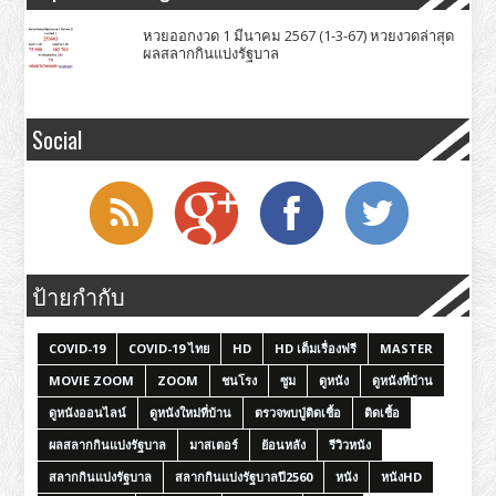
หวยออกงวด 1 มีนาคม 2567 (1-3-67) หวยงวดล่าสุด
ผลสลากกินแบ่งรัฐบาล
Social
ป้ายกำกับ
COVID-19
COVID-19 ไทย
HD
HD เต็มเรื่องฟรี
MASTER
MOVIE ZOOM
ZOOM
ชนโรง
ซูม
ดูหนัง
ดูหนังที่บ้าน
ดูหนังออนไลน์
ดูหนังใหม่ที่บ้าน
ตรวจพบปู่ติดเชื้อ
ติดเชื้อ
ผลสลากกินแบ่งรัฐบาล
มาสเตอร์
ย้อนหลัง
รีวิวหนัง
สลากกินแบ่งรัฐบาล
สลากกินแบ่งรัฐบาลปี2560
หนัง
หนังHD