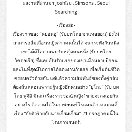
ผลงานที่ผ่านมา Joshîzu , Simsons , Seoul
Searching
-เรื่องย่อ-
เรื่องราวของ “คยอนอู” (รับบทโดย ชาแทฮยอน) ยังไม่
สามารถลืมเลือนหญิงสาวคนนั้นได้ จนกระทั่งวันหนึ่ง
เขาได้มีโอกาสพบกับหญิงคนหนึ่ง (รับบทโดย
วิคตอเรีย) ซึ่งเคยเป็นรักแรกของเขาเมื่อหลายปีก่อน
และในที่สุดมีโอกาสได้แต่งงานกับเธอ เพื่อเริ่มต้นชีวิต
ครอบครัวด้วยกัน แต่แล้วความสัมพันธ์ของทั้งคู่กลับ
ต้องสั่นคลอนเพราะผู้หญิงอีกคนอย่าง “ยูโกะ” (รับ บท
โดย ฟูจิอิ มินะ) เรื่องราวของ2หญิง1ชายจะลงเอยกัน
อย่างไร ติดตามได้ในภาพยนตร์โรแมนติก-คอมเมดี้
เรื่อง “ยัยตัวร้ายกับนายเจี๋ยมเจี้ยม” 21 กรกฎาคมนี้ใน
โรงภาพยนตร์.