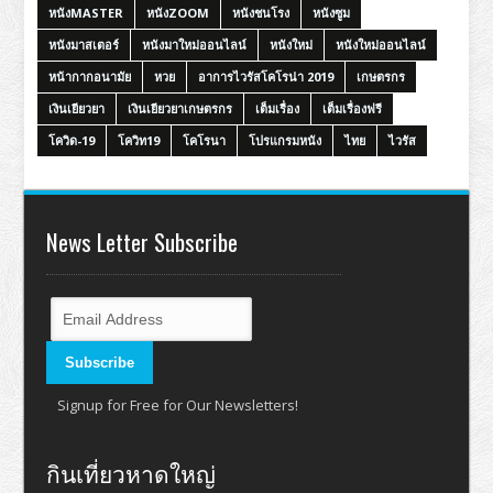
หนังMASTER
หนังZOOM
หนังชนโรง
หนังซูม
หนังมาสเตอร์
หนังมาใหม่ออนไลน์
หนังใหม่
หนังใหม่ออนไลน์
หน้ากากอนามัย
หวย
อาการไวรัสโคโรน่า 2019
เกษตรกร
เงินเยียวยา
เงินเยียวยาเกษตรกร
เต็มเรื่อง
เต็มเรื่องฟรี
โควิด-19
โควิท19
โคโรนา
โปรแกรมหนัง
ไทย
ไวรัส
News Letter Subscribe
Signup for Free for Our Newsletters!
กินเที่ยวหาดใหญ่