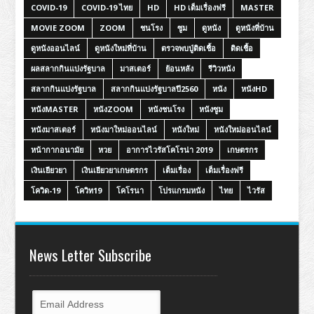
COVID-19
COVID-19 ไทย
HD
HD เต็มเรื่องฟรี
MASTER
MOVIE ZOOM
ZOOM
ชนโรง
ซูม
ดูหนัง
ดูหนังที่บ้าน
ดูหนังออนไลน์
ดูหนังใหม่ที่บ้าน
ตรวจพบปู่ติดเชื้อ
ติดเชื้อ
ผลสลากกินแบ่งรัฐบาล
มาสเตอร์
ย้อนหลัง
รีวิวหนัง
สลากกินแบ่งรัฐบาล
สลากกินแบ่งรัฐบาลปี2560
หนัง
หนังHD
หนังMASTER
หนังZOOM
หนังชนโรง
หนังซูม
หนังมาสเตอร์
หนังมาใหม่ออนไลน์
หนังใหม่
หนังใหม่ออนไลน์
หน้ากากอนามัย
หวย
อาการไวรัสโคโรน่า 2019
เกษตรกร
เงินเยียวยา
เงินเยียวยาเกษตรกร
เต็มเรื่อง
เต็มเรื่องฟรี
โควิด-19
โควิท19
โคโรนา
โปรแกรมหนัง
ไทย
ไวรัส
News Letter Subscribe