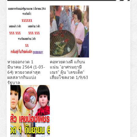
หวยออกงวด 1
คอหวยดวงดี แก้บน
มีนาคม 2564 (1-03-
แน่น “อาศรมฤาษี
64) หวยงวดล่าสุด
เณร” ลุ้น “เลขเด็ด”
ผลสลากกินแบ่ง
เสี่ยงโชคงวด 1/9/63
รัฐบาล