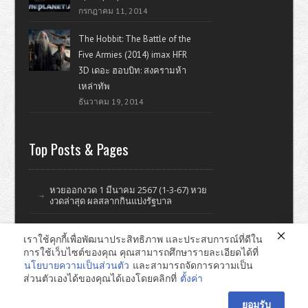
กรกฎาคม 11, 2014
The Hobbit: The Battle of the
Five Armies (2014) imax HFR
3D เดอะ ฮอบบิท: สงครามห้า
เหล่าทัพ
ธันวาคม 19, 2014
Top Posts & Pages
หวยออกงวด 1 มีนาคม 2567 (1-3-67) หวย
งวดล่าสุด ผลสลากกินแบ่งรัฐบาล
เราใช้คุกกี้เพื่อพัฒนาประสิทธิภาพ และประสบการณ์ที่ดีใน
การใช้เว็บไซต์ของคุณ คุณสามารถศึกษารายละเอียดได้ที่
ดูหนังออนไลน์ หนังใหม่ แรงบันดาลใจ ไอที รีวิววิจารณ์หนังมั่วๆ
นโยบายความเป็นส่วนตัว
และสามารถจัดการความเป็น
ส่วนตัวเองได้ของคุณได้เองโดยคลิกที่
ตั้งค่า
หาดใหญ่ ทำเว็บไซต์ © 2026
ยอมรับ