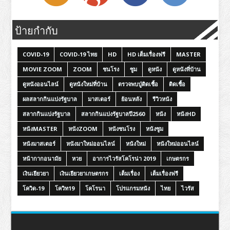
ป้ายกำกับ
COVID-19
COVID-19 ไทย
HD
HD เต็มเรื่องฟรี
MASTER
MOVIE ZOOM
ZOOM
ชนโรง
ซูม
ดูหนัง
ดูหนังที่บ้าน
ดูหนังออนไลน์
ดูหนังใหม่ที่บ้าน
ตรวจพบปู่ติดเชื้อ
ติดเชื้อ
ผลสลากกินแบ่งรัฐบาล
มาสเตอร์
ย้อนหลัง
รีวิวหนัง
สลากกินแบ่งรัฐบาล
สลากกินแบ่งรัฐบาลปี2560
หนัง
หนังHD
หนังMASTER
หนังZOOM
หนังชนโรง
หนังซูม
หนังมาสเตอร์
หนังมาใหม่ออนไลน์
หนังใหม่
หนังใหม่ออนไลน์
หน้ากากอนามัย
หวย
อาการไวรัสโคโรน่า 2019
เกษตรกร
เงินเยียวยา
เงินเยียวยาเกษตรกร
เต็มเรื่อง
เต็มเรื่องฟรี
โควิด-19
โควิท19
โคโรนา
โปรแกรมหนัง
ไทย
ไวรัส