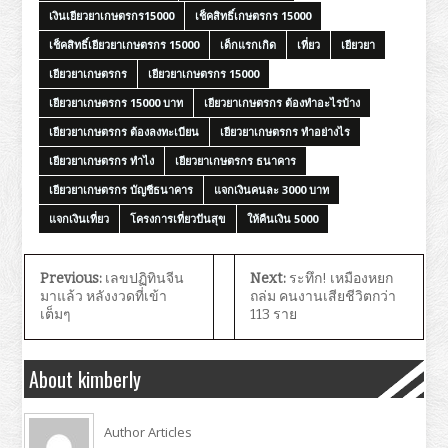
เงินเยียวยาเกษตรกร15000
เช็คสิทธิ์เกษตรกร 15000
เช็คสิทธิ์เยียวยาเกษตรกร 15000
เด็กแรกเกิด
เที่ยว
เยียวยา
เยียวยาเกษตรกร
เยียวยาเกษตรกร 15000
เยียวยาเกษตรกร 15000 บาท
เยียวยาเกษตรกร ต้องทําอะไรบ้าง
เยียวยาเกษตรกร ต้องลงทะเบียน
เยียวยาเกษตรกร ทําอย่างไร
เยียวยาเกษตรกร ทําไง
เยียวยาเกษตรกร ธนาคาร
เยียวยาเกษตรกร บัญชีธนาคาร
แจกเงินคนละ 3000 บาท
แจกเงินเที่ยว
โครงการเที่ยวปันสุข
ให้คืนเงิน 5000
Previous:
เลขปฏิทินจีน
Next:
ระทึก! เหมืองหยก
มาแล้ว หลังงวดที่เข้า
ถล่ม คนงานเสียชีวิตกว่า
เต็มๆ
113 ราย
About kimberly
Author Articles