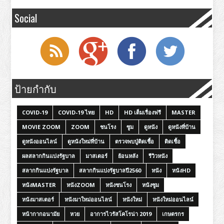
Social
ป้ายกำกับ
COVID-19
COVID-19 ไทย
HD
HD เต็มเรื่องฟรี
MASTER
MOVIE ZOOM
ZOOM
ชนโรง
ซูม
ดูหนัง
ดูหนังที่บ้าน
ดูหนังออนไลน์
ดูหนังใหม่ที่บ้าน
ตรวจพบปู่ติดเชื้อ
ติดเชื้อ
ผลสลากกินแบ่งรัฐบาล
มาสเตอร์
ย้อนหลัง
รีวิวหนัง
สลากกินแบ่งรัฐบาล
สลากกินแบ่งรัฐบาลปี2560
หนัง
หนังHD
หนังMASTER
หนังZOOM
หนังชนโรง
หนังซูม
หนังมาสเตอร์
หนังมาใหม่ออนไลน์
หนังใหม่
หนังใหม่ออนไลน์
หน้ากากอนามัย
หวย
อาการไวรัสโคโรน่า 2019
เกษตรกร