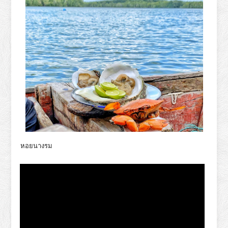
หอยนางรม