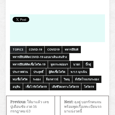
TOPICS
COVID-19
COVID19
ทหารอียิปต์
ทหารอียิปต์ติดCOVID-19 แอบมาเดินเล่นห้าง
ทหารอียิปต์ติดเชื้อโควิด-19
ทูลกระหม่อมฯ
นายก
บิ๊กตู่
ประกาศด่วน
ประยุทธิ์
ผู้ติดเชื้อโควิด
พ.ร.ก ฉุกเฉิน
พบเชื้อโควิด
ระยอง
ล็อกดาวน์
วิษณุ
สั่งปิดโรงแรมระยอง
อนุทิน
เชื้อไวรัสโควิด19
เสียชีวิตเพราะโควิด19
โควิด19
Previous:
ให้มาแล้ว เลข
Next:
ลุงตู่ บอกรักคนจน
ปู่เดือนชัย งวด 16
พร้อมพูดเรื่องทะเบียนรถ
กรกฎาคม 63
มาแน่งวดนี้