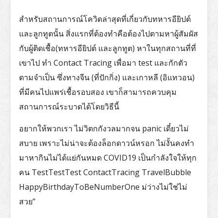
สำหรับสถานการณ์โควิดล่าสุดที่เกี่ยวกับทหารอียิปต์
และลูกทูตนั้น สิ่งแรกที่ต้องทำคือต้องไปตามหาผู้สัมผัส
กับผู้ติดเชื้อ(ทหารอียิปต์ และลูกทูต) หาในทุกสถานที่ที่
เขาไป ทำ Contact Tracing เพื่อมา test และกักตัว
ตามจำเป็น ซึ่งทางจีน (ที่ปักกิ่ง) และเกาหลี (อิแทวอน)
ที่มีคนไปแพร่เชื้อรอบสอง เขาก็สามารถควบคุม
สถานการณ์ระบาดได้โดยวิธีนี้
อยากให้พวกเรา ไม่วิตกกังวลมากจน panic เดี๋ยวไม่
สบาย เพราะไม่น่าจะต้องล็อกดาวน์หรอก ไม่งั้นคงทำ
มาหากินไม่ได้แย่กันหมด COVID19 เป็นกำลังใจให้ทุก
คน TestTestTest ContactTracing TravelBubble
HappyBirthdayToBeNumberOne ม่ว่างไม่ใช่ไม่
สวย”