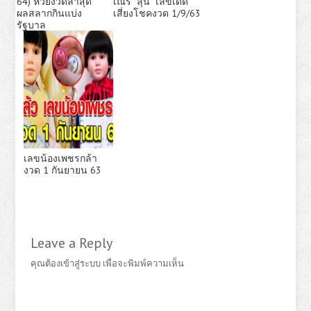
64) หวยงวดล่าสุด
เณร” ลุ้น “เลขเด็ด”
ผลสลากกินแบ่ง
เสี่ยงโชคงวด 1/9/63
รัฐบาล
เลขน้องเพชรกล้า
งวด 1 กันยายน 63
Leave a Reply
คุณต้อง
เข้าสู่ระบบ
เพื่อจะพิมพ์ความเห็น