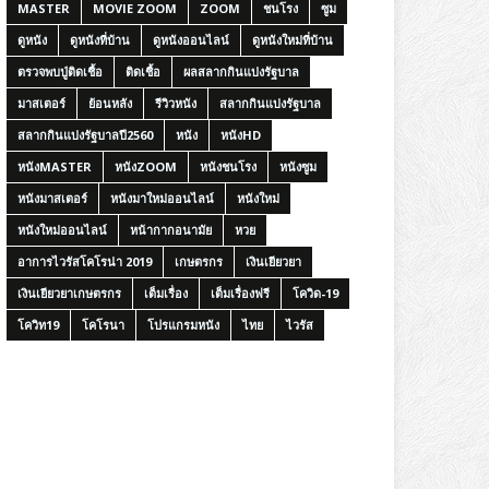
MASTER
MOVIE ZOOM
ZOOM
ชนโรง
ซูม
ดูหนัง
ดูหนังที่บ้าน
ดูหนังออนไลน์
ดูหนังใหม่ที่บ้าน
ตรวจพบปู่ติดเชื้อ
ติดเชื้อ
ผลสลากกินแบ่งรัฐบาล
มาสเตอร์
ย้อนหลัง
รีวิวหนัง
สลากกินแบ่งรัฐบาล
สลากกินแบ่งรัฐบาลปี2560
หนัง
หนังHD
หนังMASTER
หนังZOOM
หนังชนโรง
หนังซูม
หนังมาสเตอร์
หนังมาใหม่ออนไลน์
หนังใหม่
หนังใหม่ออนไลน์
หน้ากากอนามัย
หวย
อาการไวรัสโคโรน่า 2019
เกษตรกร
เงินเยียวยา
เงินเยียวยาเกษตรกร
เต็มเรื่อง
เต็มเรื่องฟรี
โควิด-19
โควิท19
โคโรนา
โปรแกรมหนัง
ไทย
ไวรัส