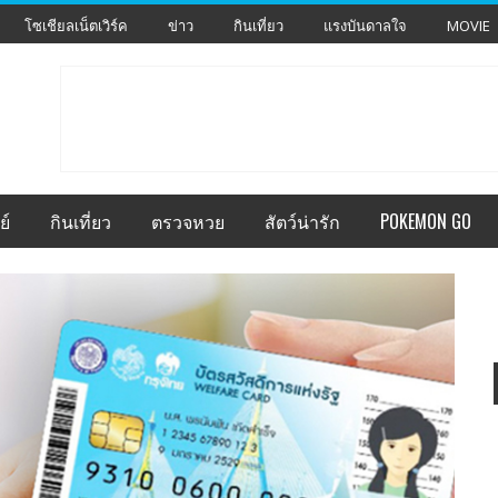
โซเชียลเน็ตเวิร์ค
ข่าว
กินเที่ยว
แรงบันดาลใจ
MOVIE
ย์
กินเที่ยว
ตรวจหวย
สัตว์น่ารัก
POKEMON GO