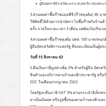
ผู้ถือบัตรฯ ที่มีรายได้ระหว่าง 30,000 ถึง 100,000 
3.ส่วนลดค่าซื้อก๊าซแอลพีจี (ก๊าซหุงต้ม) 45 บ
ใช้สิทธิ์ได้ด้วยการนำบัตรฯ ไปซื้อก๊าซกับร้า
ครั้ง ภายในระยะเวลา 3 เดือน แต่ต้องไม่เกินว
4.ส่วนลดค่าซื้อก๊าซหุงต้ม ปตท. 100 บาท/คน/เดื
ผู้ถือบัตรสวัสดิการแห่งรัฐ ที่ลงทะเบียนเป็นผู
วันที่ 15 สิงหาคม 63
5.คืนเงินภาษีมูลค่าเพิ่ม 5% สำหรับผู้ถือ บัตรสวั
สินค้าและบริการผ่านร้านธงฟ้าประชารัฐ หรือร้า
EDC ในเดือนกรกฎาคม 2563
โดยรัฐจะคืนภาษี VAT 5% ผ่านกระเป๋าอิเล็ก
มาเป็นเงินสด หรือรูดซื้อของตามร้านธงฟ้าและร้