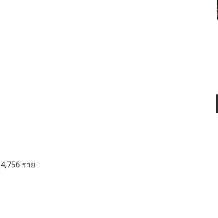
394,756 ราย