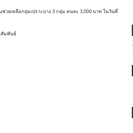
ินช่วยเหลือกลุ่มเปราะบาง 3 กลุ่ม คนละ 3,000 บาท ในวันที่
ัมพันธ์