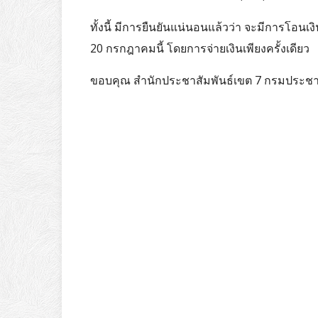
ทั้งนี้ มีการยืนยันแน่นอนแล้วว่า จะมีการโอนเง
20 กรกฎาคมนี้ โดยการจ่ายเงินเพียงครั้งเดียว
ขอบคุณ สำนักประชาสัมพันธ์เขต 7 กรมประชาส