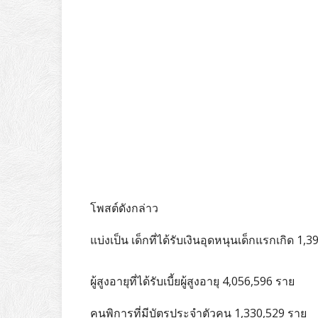
โพสต์ดังกล่าว
แบ่งเป็น เด็กที่ได้รับเงินอุดหนุนเด็กแรกเกิด 1,
ผู้สูงอายุที่ได้รับเบี้ยผู้สูงอายุ 4,056,596 ราย
คนพิการที่มีบัตรประจำตัวคน 1,330,529 ราย