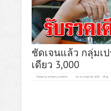
ชัดเจนแล้ว กลุ่มเ
เดียว 3,000
Posted by
kimberly kimberly
On 16 กรกฎาคม 2020
เข้าดู