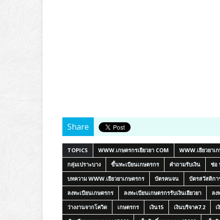
Share
TOPICS
WWW.เกษตรกรเยียวยา COM
WWW.เยียวยาเก
กลุ่มเปราะบาง
ขึ้นทะเบียนเกษตรกร
คำถามรับเงิน
ช่อ
บทความ WWW.เยียวยาเกษตรกร
บัตรคนจน
บัตรสวัสดิกา
ลงทะเบียนเกษตรกร
ลงทะเบียนเกษตรกรรับเงินเยียวยา
ลงท
ว่างงานจากโควิด
เกษตรกร
เงิน15
เงินบริจาค7.2
เ