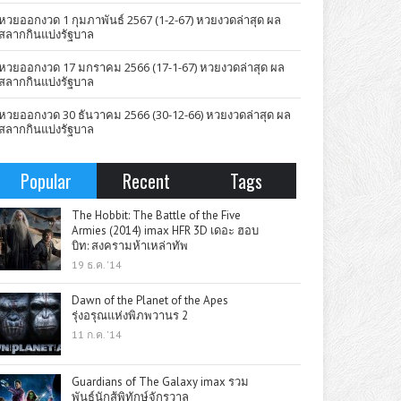
หวยออกงวด 1 กุมภาพันธ์ 2567 (1-2-67) หวยงวดล่าสุด ผล
สลากกินแบ่งรัฐบาล
หวยออกงวด 17 มกราคม 2566 (17-1-67) หวยงวดล่าสุด ผล
สลากกินแบ่งรัฐบาล
หวยออกงวด 30 ธันวาคม 2566 (30-12-66) หวยงวดล่าสุด ผล
สลากกินแบ่งรัฐบาล
Popular
Recent
Tags
The Hobbit: The Battle of the Five
Armies (2014) imax HFR 3D เดอะ ฮอบ
บิท: สงครามห้าเหล่าทัพ
19 ธ.ค. '14
Dawn of the Planet of the Apes
รุ่งอรุณแห่งพิภพวานร 2
11 ก.ค. '14
Guardians of The Galaxy imax รวม
พันธุ์นักสู้พิทักษ์จักรวาล