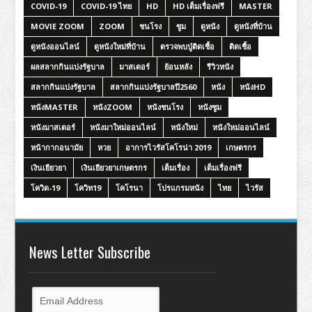
COVID-19
COVID-19 ไทย
HD
HD เต็มเรื่องฟรี
MASTER
MOVIE ZOOM
ZOOM
ชนโรง
ซูม
ดูหนัง
ดูหนังที่บ้าน
ดูหนังออนไลน์
ดูหนังใหม่ที่บ้าน
ตรวจพบปู่ติดเชื้อ
ติดเชื้อ
ผลสลากกินแบ่งรัฐบาล
มาสเตอร์
ย้อนหลัง
รีวิวหนัง
สลากกินแบ่งรัฐบาล
สลากกินแบ่งรัฐบาลปี2560
หนัง
หนังHD
หนังMASTER
หนังZOOM
หนังชนโรง
หนังซูม
หนังมาสเตอร์
หนังมาใหม่ออนไลน์
หนังใหม่
หนังใหม่ออนไลน์
หน้ากากอนามัย
หวย
อาการไวรัสโคโรน่า 2019
เกษตรกร
เงินเยียวยา
เงินเยียวยาเกษตรกร
เต็มเรื่อง
เต็มเรื่องฟรี
โควิด-19
โควิท19
โคโรนา
โปรแกรมหนัง
ไทย
ไวรัส
News Letter Subscribe