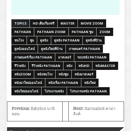
TOPICS
HD เต็มเรื่องฟรี
MASTER
MOVIE ZOOM
PATHAAN
PATHAAN ZOOM
PATHAAN ซูม
ZOOM
ชนโรง
ซูม
ดูหนัง
ดูหนัง PATHAAN
ดูหนังที่บ้าน
ดูหนังออนไลน์
ดูหนังใหม่ที่บ้าน
ภาพยนตร์ PATHAAN
ภาพยนตร์เรื่อง PATHAAN
มาสเตอร์
รอบหนัง PATHAAN
รีวิวหนัง
รีวิวหนัง PATHAAN
หนัง
หนังHD
หนังMASTER
หนังZOOM
หนังชนโรง
หนังซูม
หนังมาสเตอร์
หนังมาใหม่ออนไลน์
หนังเรื่อง PATHAAN
หนังใหม่
หนังใหม่ออนไลน์
โปรแกรมหนัง
โปรแกรมหนัง PATHAAN
Previous:
Babylon บาบิ
Next:
Karmalink คาม่า
ลอน
ลิงค์