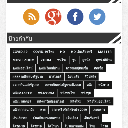
ป้ายกำกับ
COVID-19
COVID-19 ไทย
HD
HD เต็มเรื่องฟรี
MASTER
MOVIE ZOOM
ZOOM
ชนโรง
ซูม
ดูหนัง
ดูหนังที่บ้าน
ดูหนังออนไลน์
ดูหนังใหม่ที่บ้าน
ตรวจพบปู่ติดเชื้อ
ติดเชื้อ
ผลสลากกินแบ่งรัฐบาล
มาสเตอร์
ย้อนหลัง
รีวิวหนัง
สลากกินแบ่งรัฐบาล
สลากกินแบ่งรัฐบาลปี2560
หนัง
หนังHD
หนังMASTER
หนังZOOM
หนังชนโรง
หนังซูม
หนังมาสเตอร์
หนังมาใหม่ออนไลน์
หนังใหม่
หนังใหม่ออนไลน์
หน้ากากอนามัย
หวย
อาการไวรัสโคโรน่า 2019
เกษตรกร
เงินเยียวยา
เงินเยียวยาเกษตรกร
เต็มเรื่อง
เต็มเรื่องฟรี
โควิด-19
โควิท19
โคโรนา
โปรแกรมหนัง
ไทย
ไวรัส