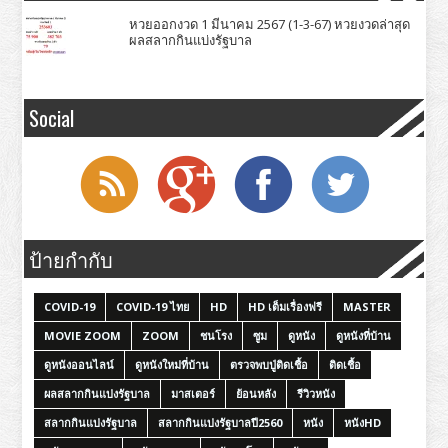
หวยออกงวด 1 มีนาคม 2567 (1-3-67) หวยงวดล่าสุด
ผลสลากกินแบ่งรัฐบาล
Social
ป้ายกำกับ
COVID-19
COVID-19 ไทย
HD
HD เต็มเรื่องฟรี
MASTER
MOVIE ZOOM
ZOOM
ชนโรง
ซูม
ดูหนัง
ดูหนังที่บ้าน
ดูหนังออนไลน์
ดูหนังใหม่ที่บ้าน
ตรวจพบปู่ติดเชื้อ
ติดเชื้อ
ผลสลากกินแบ่งรัฐบาล
มาสเตอร์
ย้อนหลัง
รีวิวหนัง
สลากกินแบ่งรัฐบาล
สลากกินแบ่งรัฐบาลปี2560
หนัง
หนังHD