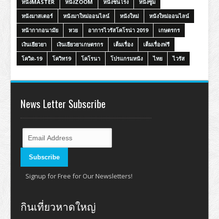
หนังMASTER
หนังZOOM
หนังชนโรง
หนังซูม
หนังมาสเตอร์
หนังมาใหม่ออนไลน์
หนังใหม่
หนังใหม่ออนไลน์
หน้ากากอนามัย
หวย
อาการไวรัสโคโรน่า 2019
เกษตรกร
เงินเยียวยา
เงินเยียวยาเกษตรกร
เต็มเรื่อง
เต็มเรื่องฟรี
โควิด-19
โควิท19
โคโรนา
โปรแกรมหนัง
ไทย
ไวรัส
News Letter Subscribe
Signup for Free for Our Newsletters!
กินเที่ยวหาดใหญ่