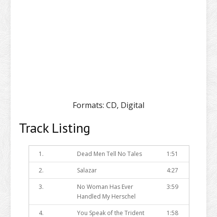
Formats:
CD, Digital
Track Listing
1.
Dead Men Tell No Tales
1:51
2.
Salazar
4:27
3.
No Woman Has Ever
3:59
Handled My Herschel
4.
You Speak of the Trident
1:58