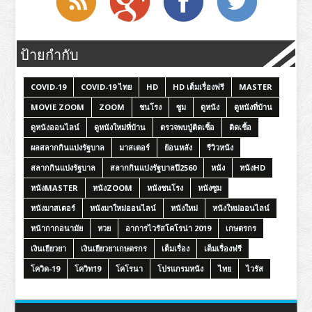
ป้ายกำกับ
COVID-19
COVID-19 ไทย
HD
HD เต็มเรื่องฟรี
MASTER
MOVIE ZOOM
ZOOM
ชนโรง
ซูม
ดูหนัง
ดูหนังที่บ้าน
ดูหนังออนไลน์
ดูหนังใหม่ที่บ้าน
ตรวจพบปู่ติดเชื้อ
ติดเชื้อ
ผลสลากกินแบ่งรัฐบาล
มาสเตอร์
ย้อนหลัง
รีวิวหนัง
สลากกินแบ่งรัฐบาล
สลากกินแบ่งรัฐบาลปี2560
หนัง
หนังHD
หนังMASTER
หนังZOOM
หนังชนโรง
หนังซูม
หนังมาสเตอร์
หนังมาใหม่ออนไลน์
หนังใหม่
หนังใหม่ออนไลน์
หน้ากากอนามัย
หวย
อาการไวรัสโคโรน่า 2019
เกษตรกร
เงินเยียวยา
เงินเยียวยาเกษตรกร
เต็มเรื่อง
เต็มเรื่องฟรี
โควิด-19
โควิท19
โคโรนา
โปรแกรมหนัง
ไทย
ไวรัส