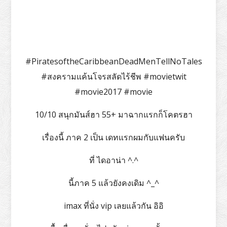
#PiratesoftheCaribbeanDeadMenTellNoTales
#สงครามแค้นโจรสลัดไร้ชีพ #movietwit
#movie2017 #movie
10/10 สนุกมันส์ฮา 55+ มาฉากแรกก็โคตรฮา
เรื่องนี้ ภาค 2 เป็น เดทแรกผมกับแฟนครับ
ที่ ไดอาน่า ^.^
นี้ภาค 5 แล้วยังคงเดิม ^_^
imax ที่นั่ง vip เลยแล้วกัน อิอิ