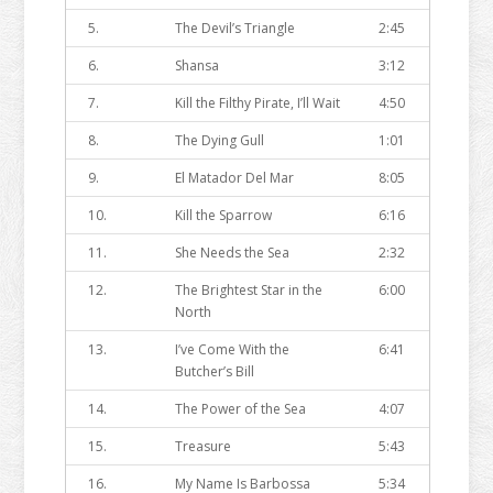
5.
The Devil’s Triangle
2:45
6.
Shansa
3:12
7.
Kill the Filthy Pirate, I’ll Wait
4:50
8.
The Dying Gull
1:01
9.
El Matador Del Mar
8:05
10.
Kill the Sparrow
6:16
11.
She Needs the Sea
2:32
12.
The Brightest Star in the
6:00
North
13.
I’ve Come With the
6:41
Butcher’s Bill
14.
The Power of the Sea
4:07
15.
Treasure
5:43
16.
My Name Is Barbossa
5:34