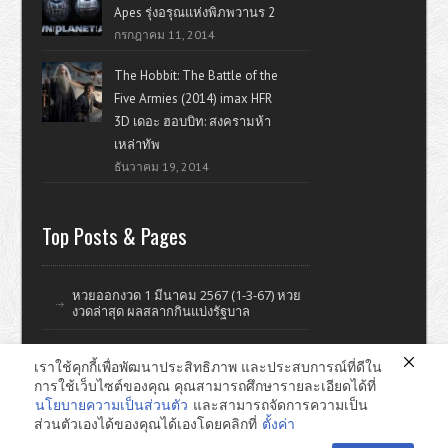
Apes รุ่งอรุณแห่งพิภพวานร 2
กรกฎาคม 11, 2014
The Hobbit: The Battle of the
Five Armies (2014) imax HFR
3D เดอะ ฮอบบิท: สงครามห้า
เหล่าทัพ
ธันวาคม 19, 2014
Top Posts & Pages
หวยออกงวด 1 มีนาคม 2567 (1-3-67) หวย
งวดล่าสุด ผลสลากกินแบ่งรัฐบาล
เราใช้คุกกี้เพื่อพัฒนาประสิทธิภาพ และประสบการณ์ที่ดีใน
การใช้เว็บไซต์ของคุณ คุณสามารถศึกษารายละเอียดได้ที่
ดูหนังออนไลน์ หนังใหม่ แรงบันดาลใจ ไอที รีวิววิจารณ์หนังมั่วๆ
นโยบายความเป็นส่วนตัว
และสามารถจัดการความเป็น
ส่วนตัวเองได้ของคุณได้เองโดยคลิกที่
ตั้งค่า
หาดใหญ่ ทำเว็บไซต์ © 2026