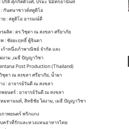
ีดิ์ ศุภกิตติวงศ์, ปรมะ นิมิตรอานันท์
 : กันตนาซาวด์สตูดิโอ
าย : สตูดิโอ อารมณ์ดี
ผลิต : ดร.วิชุดา ณ สงขลา ศรียาภัย
 : ชัยยะฤทธิ์ ตู้จินดา
 เก้าหนึ่งเก้าพาณิชย์ จำกัด และ
ไผ่งาม ,เมธี ปัญญาวิชา
Kantana Post Production (Thailand)
ิชุดา ณ สงขลา ศรียาภัย, น้ำผา
ง : อาจารย์วันดี ณ สงขลา
พยนตร์ : อาจารย์วันดี ณ สงขลา
เหมทานนท์, สิทธิชัย ไผ่งาม, เมธี ปัญญาวิชา
ย่อภาพยนตร์ พริกแกง
อบครัวที่รักและหวงแหนอาหารไทย