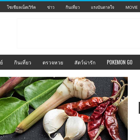
โซเชียลเน็ตเวิร์ค
ข่าว
กินเที่ยว
แรงบันดาลใจ
MOVIE
ย์
กินเที่ยว
ตรวจหวย
สัตว์น่ารัก
POKEMON GO