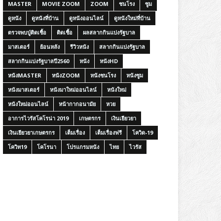
MASTER
MOVIE ZOOM
ZOOM
ชนโรง
ซูม
ดูหนัง
ดูหนังที่บ้าน
ดูหนังออนไลน์
ดูหนังใหม่ที่บ้าน
ตรวจพบปู่ติดเชื้อ
ติดเชื้อ
ผลสลากกินแบ่งรัฐบาล
มาสเตอร์
ย้อนหลัง
รีวิวหนัง
สลากกินแบ่งรัฐบาล
สลากกินแบ่งรัฐบาลปี2560
หนัง
หนังHD
หนังMASTER
หนังZOOM
หนังชนโรง
หนังซูม
หนังมาสเตอร์
หนังมาใหม่ออนไลน์
หนังใหม่
หนังใหม่ออนไลน์
หน้ากากอนามัย
หวย
อาการไวรัสโคโรน่า 2019
เกษตรกร
เงินเยียวยา
เงินเยียวยาเกษตรกร
เต็มเรื่อง
เต็มเรื่องฟรี
โควิด-19
โควิท19
โคโรนา
โปรแกรมหนัง
ไทย
ไวรัส