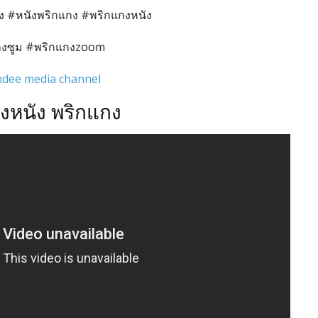
กง #หนังพริกแกง #พริกแกงหนัง
กงซูม #พริกแกงzoom
dee media channel
างหนัง พริกแกง