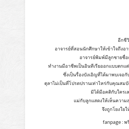
อีกชี
อาจารย์ที่สอนนักศึกษาให้เข้าใจถึ
อาจารย์พิมพ์มีลูกชายชื่
ทำงานมีอาชีพเป็นอินทีเรียออกแบบตกแ
ซึ่งเป็นรื่องบังเอิญที่ได้มาพบ
ตุลาไม่เป็นที่โปรดปรานเท่าไหร่กับคุณสมบั
มิได้มีอคติกับใครเล
แม่กับลูกแสดงให้เห็นความ
จึงถูกโยงใยใ
fanpage : พ