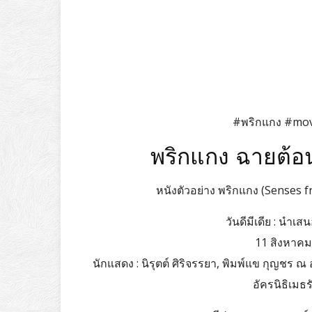
#พริกแกง #mov
พริกแกง ฉายต้อน
หนังตัวอย่าง พริกแกง (Senses fr
วันดีมีเดีย : นำเ
11 สิงหาคม
นักแสดง : นิรุตต์ ศิริจรรยา, พิมพ์แข กุญชร ณ อ
อัครนิธิเมธร