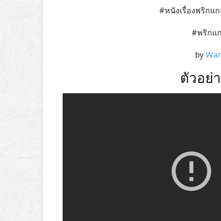
#หนังเรื่องพริกแ
#พริกแ
by
Wan
ตัวอย่