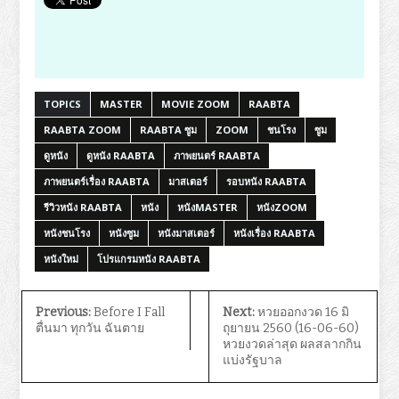
TOPICS
MASTER
MOVIE ZOOM
RAABTA
RAABTA ZOOM
RAABTA ซูม
ZOOM
ชนโรง
ซูม
ดูหนัง
ดูหนัง RAABTA
ภาพยนตร์ RAABTA
ภาพยนตร์เรื่อง RAABTA
มาสเตอร์
รอบหนัง RAABTA
รีวิวหนัง RAABTA
หนัง
หนังMASTER
หนังZOOM
หนังชนโรง
หนังซูม
หนังมาสเตอร์
หนังเรื่อง RAABTA
หนังใหม่
โปรแกรมหนัง RAABTA
Previous:
Before I Fall
Next:
หวยออกงวด 16 มิ
ตื่นมา ทุกวัน ฉันตาย
ถุยายน 2560 (16-06-60)
หวยงวดล่าสุด ผลสลากกิน
แบ่งรัฐบาล