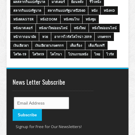
ผลสลากกินแบ่งรัฐบาล
มาสเตอร์
ย้อนหลัง
รีวิวหนัง
สลากกินแบ่งรัฐบาล
สลากกินแบ่งรัฐบาลปี2560
หนัง
หนังHD
หนังMASTER
หนังZOOM
หนังชนโรง
หนังซูม
หนังมาสเตอร์
หนังมาใหม่ออนไลน์
หนังใหม่
หนังใหม่ออนไลน์
หน้ากากอนามัย
หวย
อาการไวรัสโคโรน่า 2019
เกษตรกร
เงินเยียวยา
เงินเยียวยาเกษตรกร
เต็มเรื่อง
เต็มเรื่องฟรี
โควิด-19
โควิท19
โคโรนา
โปรแกรมหนัง
ไทย
ไวรัส
News Letter Subscribe
Signup for Free for Our Newsletters!