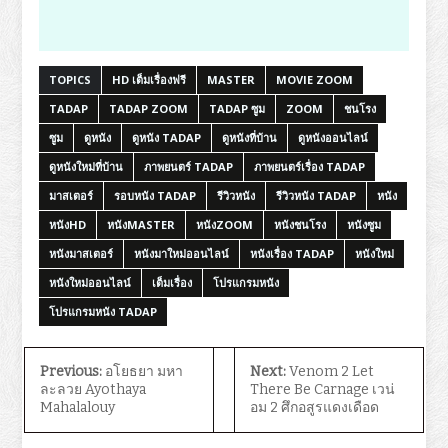
TOPICS
HD เต็มเรื่องฟรี
MASTER
MOVIE ZOOM
TADAP
TADAP ZOOM
TADAP ซูม
ZOOM
ชนโรง
ซูม
ดูหนัง
ดูหนัง TADAP
ดูหนังที่บ้าน
ดูหนังออนไลน์
ดูหนังใหม่ที่บ้าน
ภาพยนตร์ TADAP
ภาพยนตร์เรื่อง TADAP
มาสเตอร์
รอบหนัง TADAP
รีวิวหนัง
รีวิวหนัง TADAP
หนัง
หนังHD
หนังMASTER
หนังZOOM
หนังชนโรง
หนังซูม
หนังมาสเตอร์
หนังมาใหม่ออนไลน์
หนังเรื่อง TADAP
หนังใหม่
หนังใหม่ออนไลน์
เต็มเรื่อง
โปรแกรมหนัง
โปรแกรมหนัง TADAP
Previous:
อโยธยา มหา
Next:
Venom 2 Let
ละลวย Ayothaya
There Be Carnage เวน่
Mahalalouy
อม 2 ศึกอสูรแดงเดือด