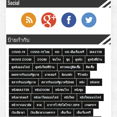
Social
ป้ายกำกับ
COVID-19
COVID-19 ไทย
HD
HD เต็มเรื่องฟรี
MASTER
MOVIE ZOOM
ZOOM
ชนโรง
ซูม
ดูหนัง
ดูหนังที่บ้าน
ดูหนังออนไลน์
ดูหนังใหม่ที่บ้าน
ตรวจพบปู่ติดเชื้อ
ติดเชื้อ
ผลสลากกินแบ่งรัฐบาล
มาสเตอร์
ย้อนหลัง
รีวิวหนัง
สลากกินแบ่งรัฐบาล
สลากกินแบ่งรัฐบาลปี2560
หนัง
หนังHD
หนังMASTER
หนังZOOM
หนังชนโรง
หนังซูม
หนังมาสเตอร์
หนังมาใหม่ออนไลน์
หนังใหม่
หนังใหม่ออนไลน์
หน้ากากอนามัย
หวย
อาการไวรัสโคโรน่า 2019
เกษตรกร
เงินเยียวยา
เงินเยียวยาเกษตรกร
เต็มเรื่อง
เต็มเรื่องฟรี