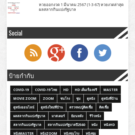
หวยออกงวด 1 มีนาคม 2567 (1-3-67) หวยงวดล่าสุด
ผลสลากกินแบ่งรัฐบาล
Social
ป้ายกำกับ
COVID-19
COVID-19 ไทย
HD
HD เต็มเรื่องฟรี
MASTER
MOVIE ZOOM
ZOOM
ชนโรง
ซูม
ดูหนัง
ดูหนังที่บ้าน
ดูหนังออนไลน์
ดูหนังใหม่ที่บ้าน
ตรวจพบปู่ติดเชื้อ
ติดเชื้อ
ผลสลากกินแบ่งรัฐบาล
มาสเตอร์
ย้อนหลัง
รีวิวหนัง
สลากกินแบ่งรัฐบาล
สลากกินแบ่งรัฐบาลปี2560
หนัง
หนังHD
หนังMASTER
หนังZOOM
หนังชนโรง
หนังซูม