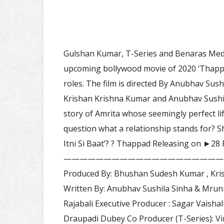
Gulshan Kumar, T-Series and Benaras Media
upcoming bollywood movie of 2020 ‘Thappad
roles. The film is directed By Anubhav Su
Krishan Krishna Kumar and Anubhav Sushil
story of Amrita whose seemingly perfect lif
question what a relationship stands for? S
Itni Si Baat’? ? Thappad Releasing on ►28
————————————————————— ?Movie Cr
Produced By: Bhushan Sudesh Kumar , Kri
Written By: Anubhav Sushila Sinha & Mrun
Rajabali Executive Producer : Sagar Vaish
Draupadi Dubey Co Producer (T-Series): V