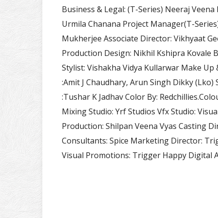
Business & Legal: (T-Series) Neeraj Veena K
Urmila Chanana Project Manager(T-Series)
Mukherjee Associate Director: Vikhyaat G
Production Design: Nikhil Kshipra Koval
Stylist: Vishakha Vidya Kullarwar Make Up 
:Amit J Chaudhary, Arun Singh Dikky (Lko)
:Tushar K Jadhav Color By: Redchillies.Col
Mixing Studio: Yrf Studios Vfx Studio: Visu
Production: Shilpan Veena Vyas Casting Di
Consultants: Spice Marketing Director: Tr
Visual Promotions: Trigger Happy Digital 