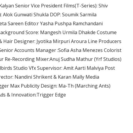
alyan Senior Vice President Films(T-Series): Shiv
: Alok Gunwati Shukla DOP: Soumik Sarmila
eeta Sareen Edito:r Yasha Pushpa Ramchandani
e Background Score: Mangesh Urmila Dhakde Costume
& Hair Designer: Jyotika Mirpuri Aroura Line Producers
 Senior Accounts Manager :Sofia Asha Menezes Colorist
our Re-Recording Mixer:Anuj Sudha Mathur (Yrf Studios)
albirds Studio Vfx Supervisor: Amit Aarti Malviya Post
rector: Nandini Shrikent & Karan Mally Media
igger Max Publicity Design: Ma-Th (Marching Ants)
Ads & Innovation:Trigger Edge