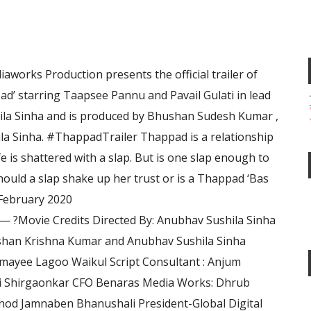
works Production presents the official trailer of
’ starring Taapsee Pannu and Pavail Gulati in lead
shila Sinha and is produced by Bhushan Sudesh Kumar ,
a Sinha. #ThappadTrailer Thappad is a relationship
e is shattered with a slap. But is one slap enough to
hould a slap shake up her trust or is a Thappad ‘Bas
 February 2020
edits Directed By: Anubhav Sushila Sinha
shan Krishna Kumar and Anubhav Sushila Sinha
mayee Lagoo Waikul Script Consultant : Anjum
ali Shirgaonkar CFO Benaras Media Works: Dhrub
inod Jamnaben Bhanushali President-Global Digital