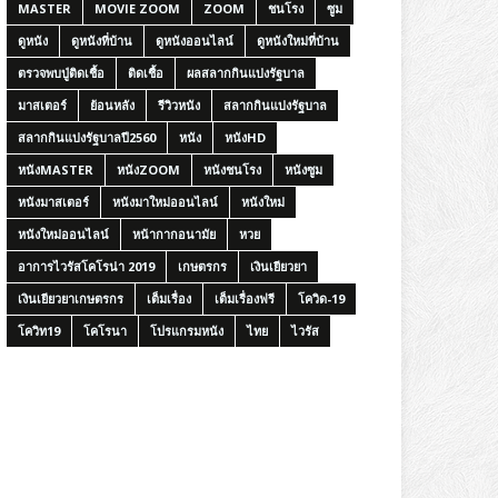
MASTER
MOVIE ZOOM
ZOOM
ชนโรง
ซูม
ดูหนัง
ดูหนังที่บ้าน
ดูหนังออนไลน์
ดูหนังใหม่ที่บ้าน
ตรวจพบปู่ติดเชื้อ
ติดเชื้อ
ผลสลากกินแบ่งรัฐบาล
มาสเตอร์
ย้อนหลัง
รีวิวหนัง
สลากกินแบ่งรัฐบาล
สลากกินแบ่งรัฐบาลปี2560
หนัง
หนังHD
หนังMASTER
หนังZOOM
หนังชนโรง
หนังซูม
หนังมาสเตอร์
หนังมาใหม่ออนไลน์
หนังใหม่
หนังใหม่ออนไลน์
หน้ากากอนามัย
หวย
อาการไวรัสโคโรน่า 2019
เกษตรกร
เงินเยียวยา
เงินเยียวยาเกษตรกร
เต็มเรื่อง
เต็มเรื่องฟรี
โควิด-19
โควิท19
โคโรนา
โปรแกรมหนัง
ไทย
ไวรัส