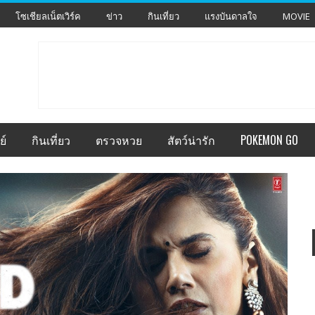
โซเชียลเน็ตเวิร์ค
ข่าว
กินเที่ยว
แรงบันดาลใจ
MOVIE
ย์
กินเที่ยว
ตรวจหวย
สัตว์น่ารัก
POKEMON GO