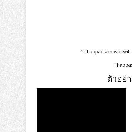
#Thappad #movietwit 
Thappad ค
ตัวอย่