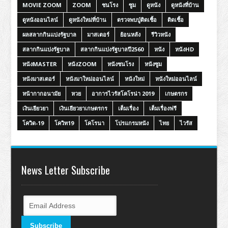
MOVIE ZOOM
ZOOM
ชนโรง
ซูม
ดูหนัง
ดูหนังที่บ้าน
ดูหนังออนไลน์
ดูหนังใหม่ที่บ้าน
ตรวจพบปู่ติดเชื้อ
ติดเชื้อ
ผลสลากกินแบ่งรัฐบาล
มาสเตอร์
ย้อนหลัง
รีวิวหนัง
สลากกินแบ่งรัฐบาล
สลากกินแบ่งรัฐบาลปี2560
หนัง
หนังHD
หนังMASTER
หนังZOOM
หนังชนโรง
หนังซูม
หนังมาสเตอร์
หนังมาใหม่ออนไลน์
หนังใหม่
หนังใหม่ออนไลน์
หน้ากากอนามัย
หวย
อาการไวรัสโคโรน่า 2019
เกษตรกร
เงินเยียวยา
เงินเยียวยาเกษตรกร
เต็มเรื่อง
เต็มเรื่องฟรี
โควิด-19
โควิท19
โคโรนา
โปรแกรมหนัง
ไทย
ไวรัส
News Letter Subscribe