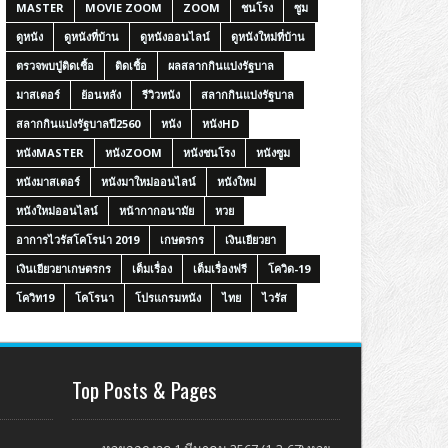
MASTER
MOVIE ZOOM
ZOOM
ชนโรง
ซูม
ดูหนัง
ดูหนังที่บ้าน
ดูหนังออนไลน์
ดูหนังใหม่ที่บ้าน
ตรวจพบปู่ติดเชื้อ
ติดเชื้อ
ผลสลากกินแบ่งรัฐบาล
มาสเตอร์
ย้อนหลัง
รีวิวหนัง
สลากกินแบ่งรัฐบาล
สลากกินแบ่งรัฐบาลปี2560
หนัง
หนังHD
หนังMASTER
หนังZOOM
หนังชนโรง
หนังซูม
หนังมาสเตอร์
หนังมาใหม่ออนไลน์
หนังใหม่
หนังใหม่ออนไลน์
หน้ากากอนามัย
หวย
อาการไวรัสโคโรน่า 2019
เกษตรกร
เงินเยียวยา
เงินเยียวยาเกษตรกร
เต็มเรื่อง
เต็มเรื่องฟรี
โควิด-19
โควิท19
โคโรนา
โปรแกรมหนัง
ไทย
ไวรัส
Top Posts & Pages