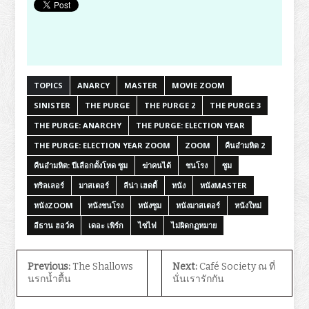
TOPICS
ANARCY
MASTER
MOVIE ZOOM
SINISTER
THE PURGE
THE PURGE 2
THE PURGE 3
THE PURGE: ANARCHY
THE PURGE: ELECTION YEAR
THE PURGE: ELECTION YEAR ZOOM
ZOOM
คืนอำมหิต 2
คืนอำมหิต: ปีเลือกตั้งโหด ซูม
ฆ่าคนได้
ชนโรง
ซูม
ทริลเลอร์
มาสเตอร์
ลีน่า เฮดดี้
หนัง
หนังMASTER
หนังZOOM
หนังชนโรง
หนังซูม
หนังมาสเตอร์
หนังใหม่
อีธาน ฮอว์ค
เดอะ เพิร์ก
ไซไฟ
ไม่ผิดกฏหมาย
Previous:
The Shallows
Next:
Café Society ณ ที่
นรกน้ำตื้น
นั่นเรารักกัน