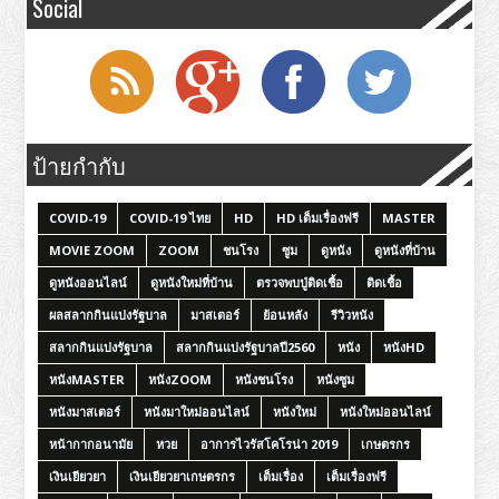
Social
ป้ายกำกับ
COVID-19
COVID-19 ไทย
HD
HD เต็มเรื่องฟรี
MASTER
MOVIE ZOOM
ZOOM
ชนโรง
ซูม
ดูหนัง
ดูหนังที่บ้าน
ดูหนังออนไลน์
ดูหนังใหม่ที่บ้าน
ตรวจพบปู่ติดเชื้อ
ติดเชื้อ
ผลสลากกินแบ่งรัฐบาล
มาสเตอร์
ย้อนหลัง
รีวิวหนัง
สลากกินแบ่งรัฐบาล
สลากกินแบ่งรัฐบาลปี2560
หนัง
หนังHD
หนังMASTER
หนังZOOM
หนังชนโรง
หนังซูม
หนังมาสเตอร์
หนังมาใหม่ออนไลน์
หนังใหม่
หนังใหม่ออนไลน์
หน้ากากอนามัย
หวย
อาการไวรัสโคโรน่า 2019
เกษตรกร
เงินเยียวยา
เงินเยียวยาเกษตรกร
เต็มเรื่อง
เต็มเรื่องฟรี