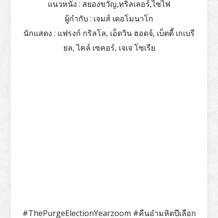
แนวหนัง
: สยองขวัญ,ทริลเลอร์,ไซไฟ
ผู้กำกับ
: เจมส์ เดอโมนาโก
นักแสดง
: แฟรงก์ กริลโล, เอ็ดวิน ฮอดจ์, เบ็ตตี้ เกเบรี
ยล, ไคล์ เซคอร์, เจเจ โซเรีย
#ThePurgeElectionYearzoom #คืนอำมหิตปีเลือก