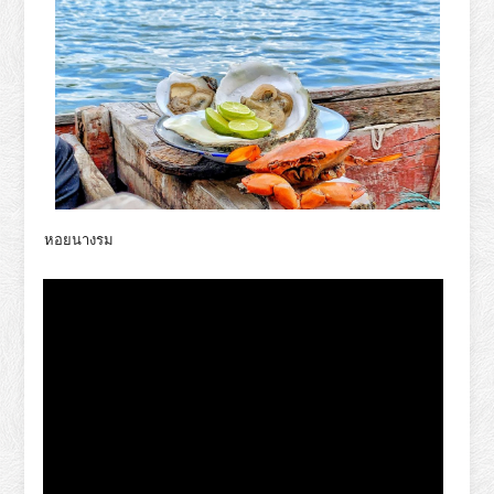
หอยนางรม