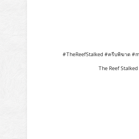
#TheReefStalked #ครีบพิฆาต #m
The Reef Stalked