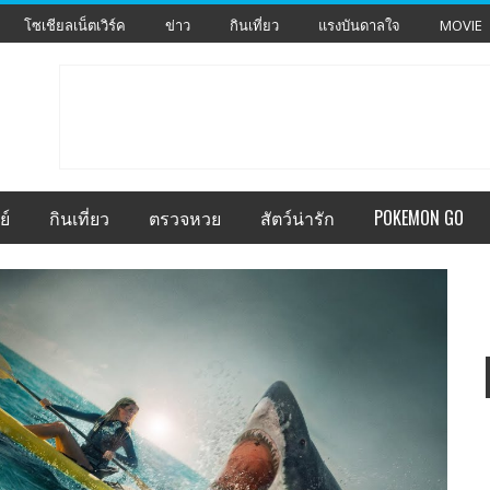
โซเชียลเน็ตเวิร์ค
ข่าว
กินเที่ยว
แรงบันดาลใจ
MOVIE
ย์
กินเที่ยว
ตรวจหวย
สัตว์น่ารัก
POKEMON GO