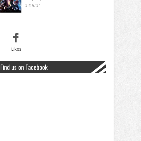
1 ส.ค. '14
Likes
Find us on Facebook