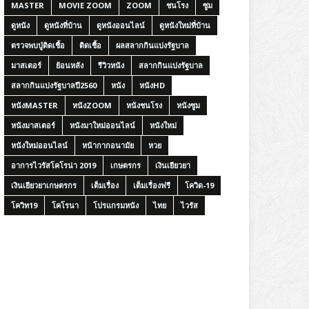
MASTER
MOVIE ZOOM
ZOOM
ชนโรง
ซูม
ดูหนัง
ดูหนังที่บ้าน
ดูหนังออนไลน์
ดูหนังใหม่ที่บ้าน
ตรวจพบปู่ติดเชื้อ
ติดเชื้อ
ผลสลากกินแบ่งรัฐบาล
มาสเตอร์
ย้อนหลัง
รีวิวหนัง
สลากกินแบ่งรัฐบาล
สลากกินแบ่งรัฐบาลปี2560
หนัง
หนังHD
หนังMASTER
หนังZOOM
หนังชนโรง
หนังซูม
หนังมาสเตอร์
หนังมาใหม่ออนไลน์
หนังใหม่
หนังใหม่ออนไลน์
หน้ากากอนามัย
หวย
อาการไวรัสโคโรน่า 2019
เกษตรกร
เงินเยียวยา
เงินเยียวยาเกษตรกร
เต็มเรื่อง
เต็มเรื่องฟรี
โควิด-19
โควิท19
โคโรนา
โปรแกรมหนัง
ไทย
ไวรัส