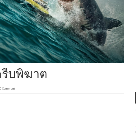
ครีบพิฆาต
0 Comment