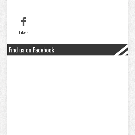
Likes
Find us on Facebook