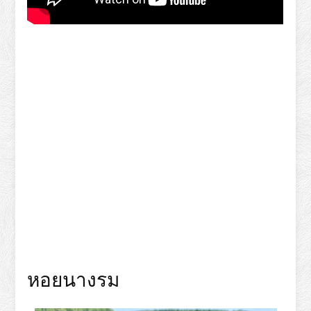
หอยนางรม