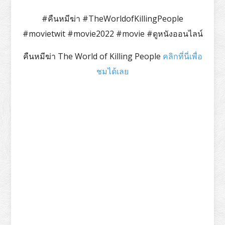
#คืนหมีฆ่า #TheWorldofKillingPeople
#movietwit #movie2022 #movie #ดูหนังออนไลน์
คืนหมีฆ่า The World of Killing People
คลิกที่นี่เพื่อ
ชมได้เลย