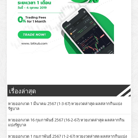
เรื่องล่าสุด
หวยออกงวด 1 มีนาคม 2567 (1-3-67) หวยงวดล่าสุด ผลสลากกินแบ่ง
รัฐบาล
หวยออกงวด 16 กุมภาพันธ์ 2567 (16-2-67) หวยงวดล่าสุด ผลสลากกิน
แบ่งรัฐบาล
หวยออกงวด 1 กุมภาพันธ์ 2567 (1-2-67) หวยงวดล่าสุด ผลสลากกินแบ่ง