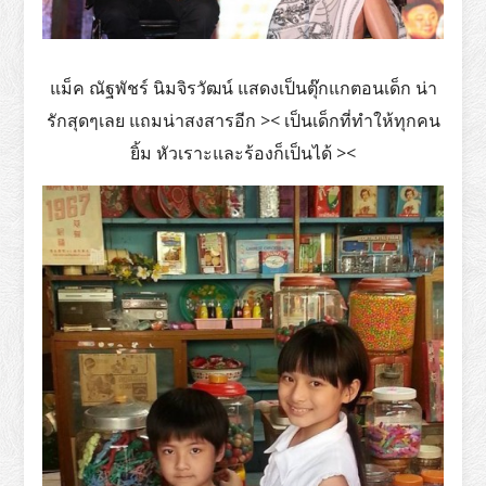
แม็ค ณัฐพัชร์ นิมจิรวัฒน์ แสดงเป็นตุ๊กแกตอนเด็ก น่า
รักสุดๆเลย แถมน่าสงสารอีก >< เป็นเด็กที่ทำให้ทุกคน
ยิ้ม หัวเราะและร้องก็เป็นได้ ><