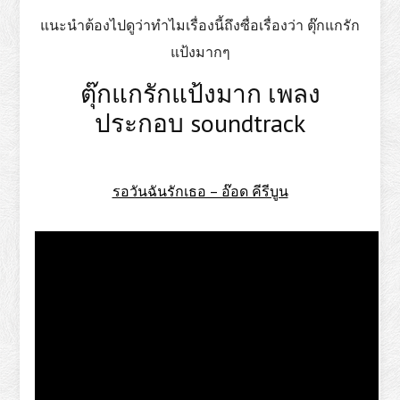
แนะนำต้องไปดูว่าทำไมเรื่องนี้ถึงซื่อเรื่องว่า ตุ๊กแกรัก
แป้งมากๆ
ตุ๊กแกรักแป้งมาก เพลง
ประกอบ soundtrack
รอวันฉันรักเธอ – อ๊อด คีรีบูน