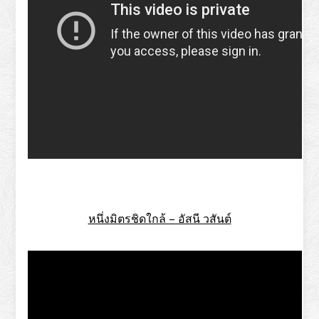
หนึ่งมิตรชิดใกล้ – อัสนี วสันต์