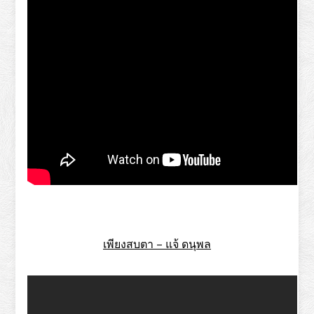
เพียงสบตา – แจ้ ดนุพล