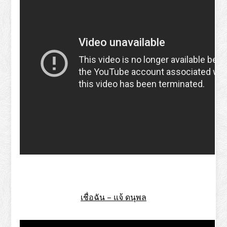
เชื่อฉัน – แจ้ ดนุพล