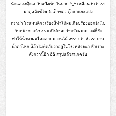
นักแสดงตุ๊กแกกับแป้งเข้ากันมาก ^_^ เหมือนกับว่าเรา
มาดูหนังชีวิต วัยเด็กของ ตุ๊กแกและแป้ง
ดราม่า โรแมนติก : เรื่องนี้ทำให้ผมเกือบร้องบอกอินไป
กับหนังซะแล้ว >< แต่ไม่เยอะสำหรับผมนะ แต่ก็ยัง
ทำให้น้ำตาผมไหลออกมาจนได้ เพราะว่า หัวเราะจน
น้ำตาไหล นี้ถ้าไม่ติดกับว่าอยู่ในโรงหนังละก็ หัวเราะ
ดังกว่านี้อีก อิอิ สรุปแล้วสนุกครับ