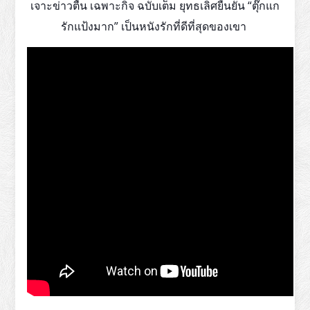
เจาะข่าวตื้น เฉพาะกิจ ฉบับเต็ม ยุทธเลิศยืนยัน “ตุ๊กแก
รักแป้งมาก” เป็นหนังรักที่ดีที่สุดของเขา