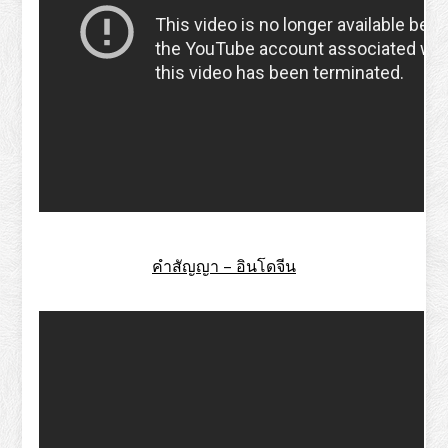
คําสัญญา – อินโดจีน