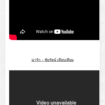
น่ารัก – ชัยรัตน์ เทียบเทียม