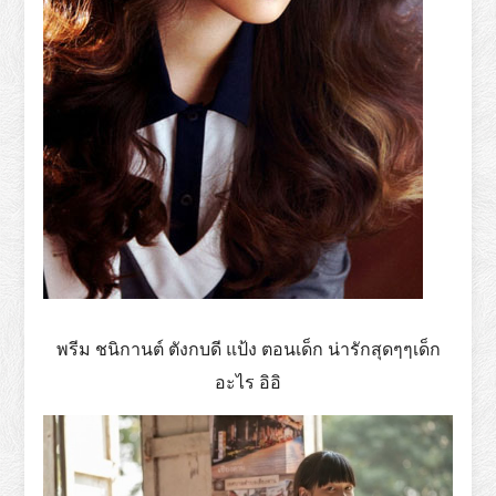
พรีม ชนิกานต์ ตังกบดี แป้ง ตอนเด็ก น่ารักสุดๆๆเด็ก
อะไร อิอิ