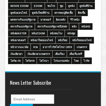
MOVIE ZOOM
ZOOM
ชนโรง
ซูม
ดูหนัง
ดูหนังที่บ้าน
ดูหนังออนไลน์
ดูหนังใหม่ที่บ้าน
ตรวจพบปู่ติดเชื้อ
ติดเชื้อ
ผลสลากกินแบ่งรัฐบาล
มาสเตอร์
ย้อนหลัง
รีวิวหนัง
สลากกินแบ่งรัฐบาล
สลากกินแบ่งรัฐบาลปี2560
หนัง
หนังHD
หนังMASTER
หนังZOOM
หนังชนโรง
หนังซูม
หนังมาสเตอร์
หนังมาใหม่ออนไลน์
หนังใหม่
หนังใหม่ออนไลน์
หน้ากากอนามัย
หวย
อาการไวรัสโคโรน่า 2019
เกษตรกร
เงินเยียวยา
เงินเยียวยาเกษตรกร
เต็มเรื่อง
เต็มเรื่องฟรี
โควิด-19
โควิท19
โคโรนา
โปรแกรมหนัง
ไทย
ไวรัส
News Letter Subscribe